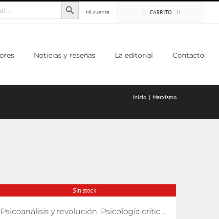
Botón de búsqueda
Mi cuenta
CARRITO
ores
Noticias y reseñas
La editorial
Contacto
Inicio
Marxismo
Sin stock
Psicoanálisis y revolución. Psicología crítica para movimientos de liberación