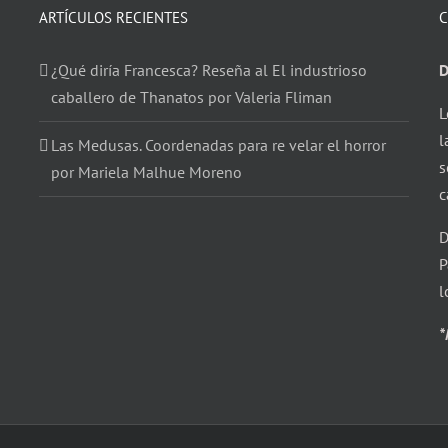
ARTÍCULOS RECIENTES
C
¿Qué diría Francesca? Reseña al El industrioso
D
caballero de Thanatos por Valeria Fliman
L
l
Las Medusas. Coordenadas para re velar el horror
s
por Mariela Malhue Moreno
c
D
P
l
*