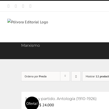
Saltar
Facebook
X
Instagram
Correo
al
electrónico
contenido
Marxismo
Ordena por
Precio
Mostrar
12 product
Masas y partido. Antología (1910-1926)
Oferta!
El
El
$
24.000
$
25.000