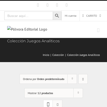
Saltar
Facebook
X
Instagram
Correo
electrónico
al
Botón de búsqueda
Buscar:
contenido
Mi cuenta
CARRITO
Colección Juegos Analíticos
Inicio
Colección
Colección Juegos Analíticos
Ordena por
Orden predeterminado
Mostrar
12 productos