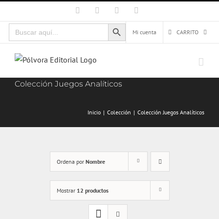
Saltar
Facebook
X
Instagram
Correo
electrónico
al
Botón de búsqueda
Buscar:
contenido
Mi cuenta
CARRITO
Colección Juegos Analíticos
Inicio
Colección
Colección Juegos Analíticos
Ordena por
Nombre
Mostrar
12 productos