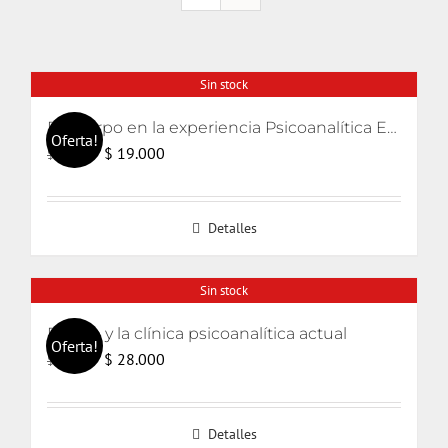
Sin stock
El cuerpo en la experiencia Psicoanalítica Entre Freud, Lacan y Winnicott
Oferta!
El
El
$
19.000
$
20.000
precio
precio
original
actual
Detalles
era:
es:
$ 20.000.
$ 19.000.
Sin stock
El odio y la clínica psicoanalítica actual
Oferta!
El
El
$
28.000
$
30.000
precio
precio
original
actual
Detalles
era:
es: