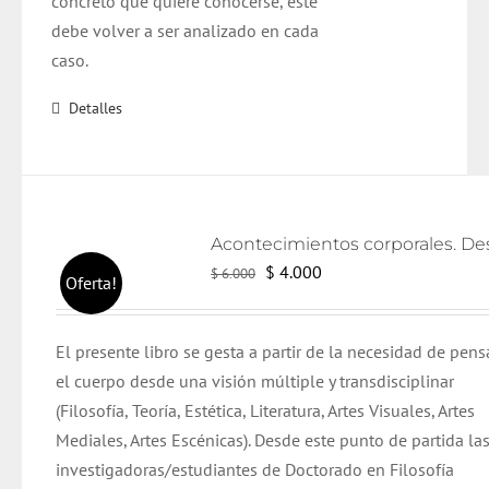
concreto que quiere conocerse, este
debe volver a ser analizado en cada
caso.
Detalles
El
El
$
4.000
$
6.000
Oferta!
precio
precio
original
actual
El presente libro se gesta a partir de la necesidad de pens
era:
es:
el cuerpo desde una visión múltiple y transdisciplinar
$ 6.000.
$ 4.000.
(Filosofía, Teoría, Estética, Literatura, Artes Visuales, Artes
Mediales, Artes Escénicas). Desde este punto de partida la
investigadoras/estudiantes de Doctorado en Filosofía