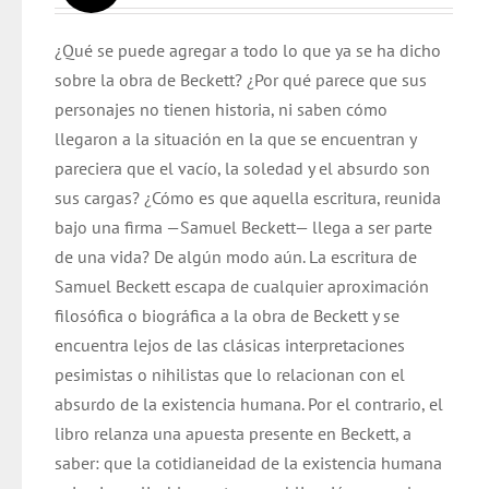
original
actual
¿Qué se puede agregar a todo lo que ya se ha dicho
era:
es:
sobre la obra de Beckett? ¿Por qué parece que sus
$ 17.000.
$ 12.600.
personajes no tienen historia, ni saben cómo
llegaron a la situación en la que se encuentran y
pareciera que el vacío, la soledad y el absurdo son
sus cargas? ¿Cómo es que aquella escritura, reunida
bajo una firma —Samuel Beckett— llega a ser parte
de una vida? De algún modo aún. La escritura de
Samuel Beckett escapa de cualquier aproximación
filosófica o biográfica a la obra de Beckett y se
encuentra lejos de las clásicas interpretaciones
pesimistas o nihilistas que lo relacionan con el
absurdo de la existencia humana. Por el contrario, el
libro relanza una apuesta presente en Beckett, a
saber: que la cotidianeidad de la existencia humana