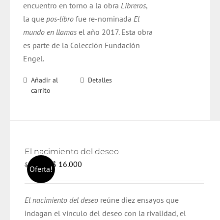
encuentro en torno a la obra
Libreros
,
la que
pos-libro
fue re-nominada
El
mundo en llamas
el año 2017. Esta obra
es parte de la Colección Fundación
Engel.
Añadir al
Detalles
carrito
El nacimiento del deseo
El
El
$
16.000
$
17.000
Oferta!
precio
precio
original
actual
El nacimiento del deseo
reúne diez ensayos que
era:
es:
indagan el vínculo del deseo con la rivalidad, el
$ 17.000.
$ 16.000.