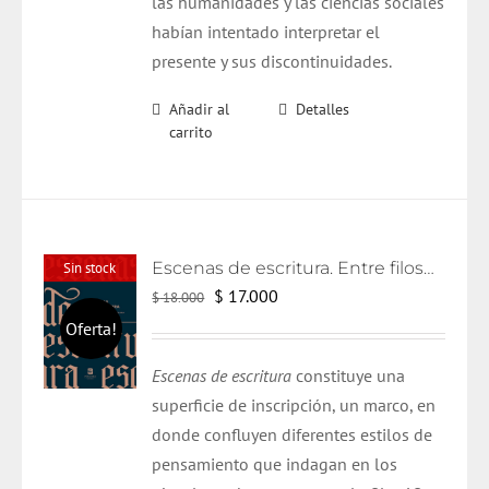
las humanidades y las ciencias sociales
habían intentado interpretar el
presente y sus discontinuidades.
Añadir al
Detalles
carrito
Escenas de escritura. Entre filosofía y literatura
Sin stock
El
El
$
17.000
$
18.000
precio
precio
Oferta!
original
actual
Escenas de escritura
constituye una
era:
es:
superficie de inscripción, un marco, en
$ 18.000.
$ 17.000.
donde confluyen diferentes estilos de
pensamiento que indagan en los