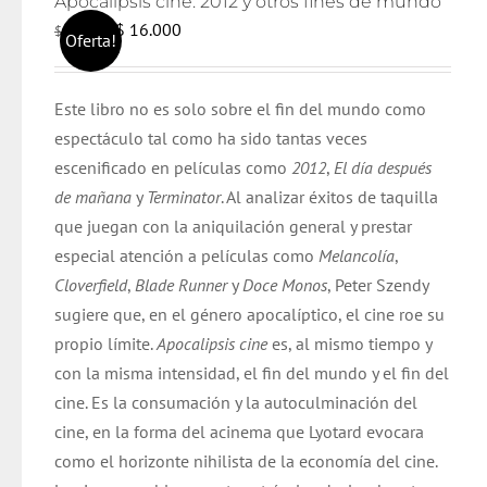
Apocalipsis cine. 2012 y otros fines de mundo
El
El
$
16.000
$
17.000
Oferta!
precio
precio
original
actual
Este libro no es solo sobre el fin del mundo como
era:
es:
espectáculo tal como ha sido tantas veces
$ 17.000.
$ 16.000.
escenificado en películas como
2012
,
El día después
de mañana
y
Terminator
. Al analizar éxitos de taquilla
que juegan con la aniquilación general y prestar
especial atención a películas como
Melancolía
,
Cloverfield
,
Blade Runner
y
Doce Monos
, Peter Szendy
sugiere que, en el género apocalíptico, el cine roe su
propio límite.
Apocalipsis cine
es, al mismo tiempo y
con la misma intensidad, el fin del mundo y el fin del
cine. Es la consumación y la autoculminación del
cine, en la forma del acinema que Lyotard evocara
como el horizonte nihilista de la economía del cine.