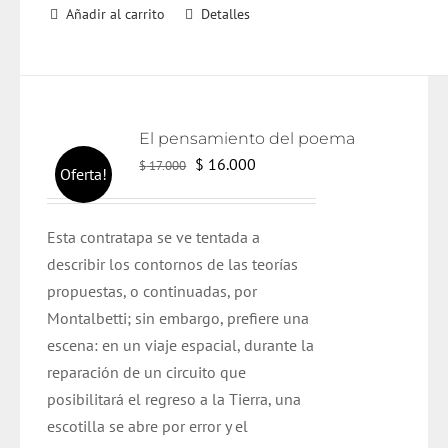
Añadir al carrito
Detalles
El pensamiento del poema
El
El
$
16.000
$
17.000
Oferta!
precio
precio
original
actual
Esta contratapa se ve tentada a
era:
es:
describir los contornos de las teorías
$ 17.000.
$ 16.000.
propuestas, o continuadas, por
Montalbetti; sin embargo, prefiere una
escena: en un viaje espacial, durante la
reparación de un circuito que
posibilitará el regreso a la Tierra, una
escotilla se abre por error y el