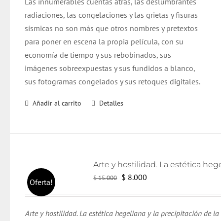
Las innumerables cuentas atrás, las deslumbrantes
radiaciones, las congelaciones y las grietas y fisuras
sísmicas no son más que otros nombres y pretextos
para poner en escena la propia película, con su
economía de tiempo y sus rebobinados, sus
imágenes sobreexpuestas y sus fundidos a blanco,
sus fotogramas congelados y sus retoques digitales.
Añadir al carrito
Detalles
El
El
$
8.000
$
15.000
Oferta!
precio
precio
original
actual
Arte y hostilidad. La estética hegeliana y la precipitación de la
era:
es: