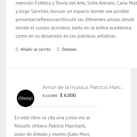
mención Estética y Teoría del Arte, Sofía Arévalo, Carla Mo
y Jorge Sánchez, buscan un espacio donde sea posible
presentar/reflexionar/discutir las diferentes aristas desde
donde el cuerpo acontece, tanto en la esfera académica
como en su desarrollo en las prácticas artísticas.
Añadir al carrito
Detalles
Amor de la música. Patricio Marchant.
El
El
$
6.000
$
12.000
Oferta!
precio
precio
original
actual
En este libro se cita una y otra vez al
era:
es:
filosofo chileno Patricio Marchant,
$ 12.000.
$ 6.000.
autor de
Árboles y madres
(Gato Murr,