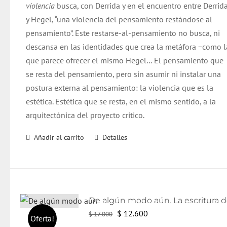
violencia
busca
, con
Derrida
y en el encuentro entre
Derrid
$ 15.000.
$ 8.000.
y Hegel, “una violencia del pensamiento restándose al
pensamiento”. Este restarse-al-pensamiento no busca, ni
descansa en las identidades que crea la metáfora −como l
que parece ofrecer el mismo Hegel… El pensamiento que
se resta del pensamiento,
pero
sin asumir ni instalar una
postura externa al pensamiento: la violencia que es la
estética. Estética que se resta, en el mismo sentido, a la
arquitectónica del proyecto crítico.
Añadir al carrito
Detalles
El
El
$
12.600
$
17.000
Oferta!
precio
precio