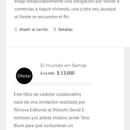
exige inexplicablemente una obligación por volver a
comenzar, a seguir viviendo, una y otra vez, aunque
al frente se encuentre el fin.
Añadir al carrito
Detalles
El mundo en llamas
El
El
$
13.000
$
15.000
Oferta!
precio
precio
original
actual
Este libro de carácter colaborativo
era:
es:
nace de una invitación realizada por
$ 15.000.
$ 13.000.
Pólvora Editorial al filósofo David E.
Johnson y el artista chileno Javier Toro
Blum para que sostuvieran un