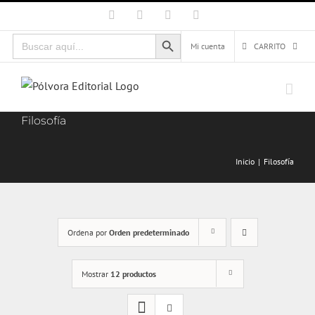
Saltar
Facebook
X
Instagram
Correo
electrónico
al
Botón de búsqueda
Buscar:
contenido
Mi cuenta
CARRITO
Filosofía
Inicio
Filosofía
Ordena por
Orden predeterminado
Mostrar
12 productos