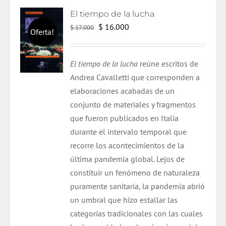
El tiempo de la lucha
El
El
$
16.000
$
17.000
Oferta!
precio
precio
original
actual
El tiempo de la lucha
reúne escritos de
era:
es:
Andrea Cavalletti que corresponden a
$ 17.000.
$ 16.000.
elaboraciones acabadas de un
conjunto de materiales y fragmentos
que fueron publicados en Italia
durante el intervalo temporal que
recorre los acontecimientos de la
última pandemia global. Lejos de
constituir un fenómeno de naturaleza
puramente sanitaria, la pandemia abrió
un umbral que hizo estallar las
categorías tradicionales con las cuales