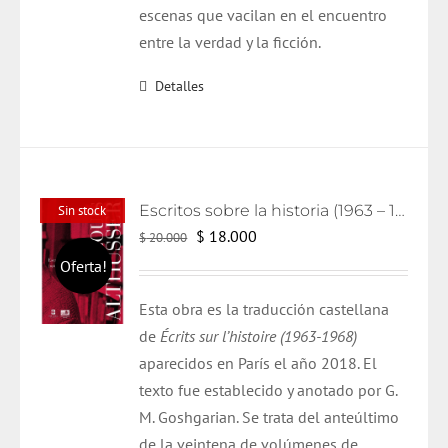
escenas que vacilan en el encuentro
entre la verdad y la ficción.
Detalles
Escritos sobre la historia (1963 – 1986)
Sin stock
El
El
$
18.000
$
20.000
precio
precio
Oferta!
original
actual
Esta obra es la traducción castellana
era:
es:
de
Écrits
sur
l’histoire
(1963-1968)
$ 20.000.
$ 18.000.
aparecidos en París el año
2018
. El
texto
fue
establecido y anotado por G.
M.
Goshgarian
. Se trata del anteúltimo
de la veintena de volúmenes de