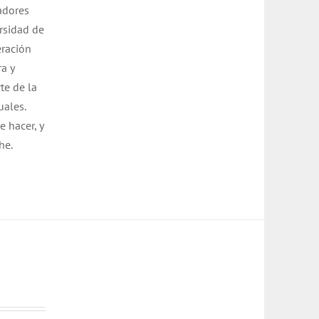
adores
ersidad de
eración
ra y
te de la
uales.
 hacer, y
che.