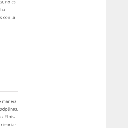
ca, no es
 ha
s con la
de manera
ciplinas.
o. Eloísa
 ciencias