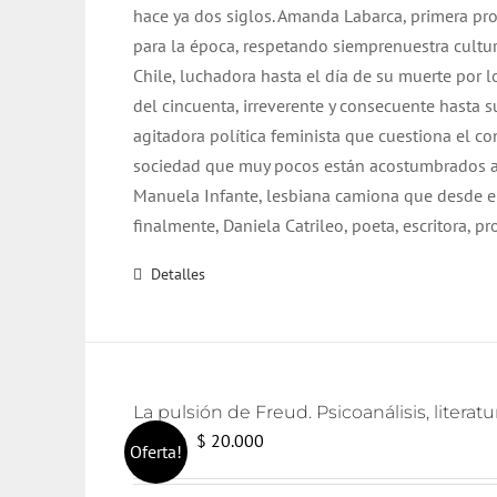
hace ya dos siglos. Amanda Labarca, primera pr
para la época, respetando siemprenuestra cultur
Chile, luchadora hasta el día de su muerte por l
del cincuenta, irreverente y consecuente hasta su
agitadora política feminista que cuestiona el co
sociedad que muy pocos están acostumbrados a ver.
Manuela Infante, lesbiana camiona que desde e
finalmente, Daniela Catrileo, poeta, escritora, 
Detalles
La pulsión de Freud. Psicoanálisis, literatu
El
El
$
20.000
$
21.000
Oferta!
precio
precio