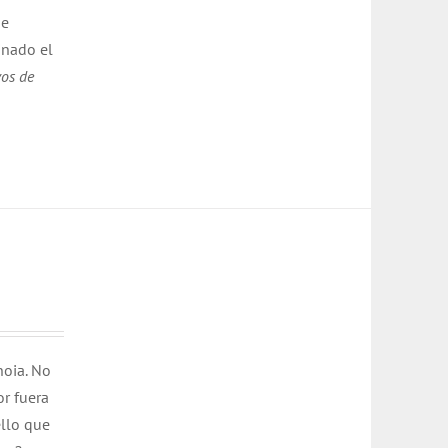
de
inado el
yos de
noia. No
or fuera
ello que