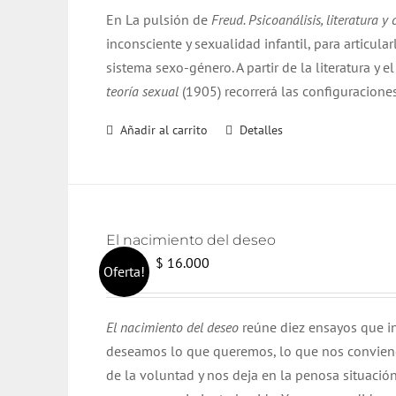
original
actual
En La pulsión de
Freud. Psicoanálisis, literatura y 
era:
es:
inconsciente y sexualidad infantil, para articula
$ 21.000.
$ 20.000.
sistema sexo-género. A partir de la literatura y 
teoría sexual
(1905) recorrerá las configuracione
Añadir al carrito
Detalles
El nacimiento del deseo
El
El
$
16.000
$
17.000
Oferta!
precio
precio
original
actual
El nacimiento del deseo
reúne diez ensayos que in
era:
es:
deseamos lo que queremos, lo que nos conviene,
$ 17.000.
$ 16.000.
de la voluntad y nos deja en la penosa situació