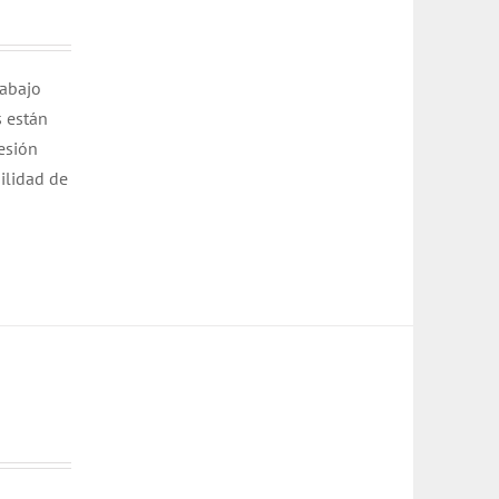
rabajo
s están
esión
bilidad de