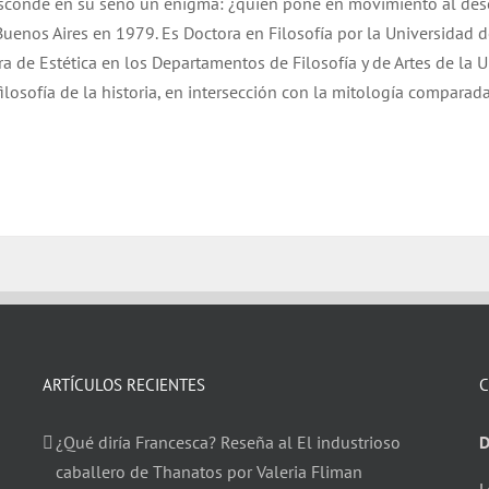
esconde en su seno un enigma: ¿quién pone en movimiento al de
uenos Aires en 1979. Es Doctora en Filosofía por la Universidad 
a de Estética en los Departamentos de Filosofía y de Artes de la 
filosofía de la historia, en intersección con la mitología comparada
ARTÍCULOS RECIENTES
C
¿Qué diría Francesca? Reseña al El industrioso
D
caballero de Thanatos por Valeria Fliman