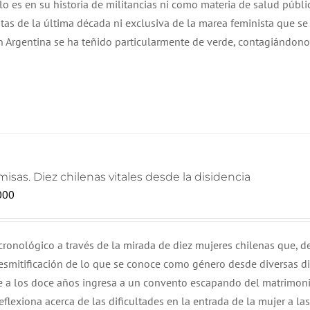
lo es en su historia de militancias ni como materia de salud públi
era:
es:
tas de la última década ni exclusiva de la marea feminista que se
$ 15.000.
$ 13.000.
n Argentina se ha teñido particularmente de verde, contagiándono
isas. Diez chilenas vitales desde la disidencia
000
 cronológico a través de la mirada de diez mujeres chilenas que, 
esmitificación de lo que se conoce como género desde diversas dis
e a los doce años ingresa a un convento escapando del matrimoni
eflexiona acerca de las dificultades en la entrada de la mujer a las