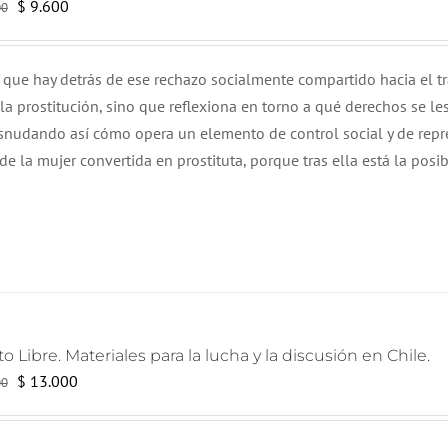
El
El
$
9.600
00
precio
precio
original
actual
o que hay detrás de ese rechazo socialmente compartido hacia el t
era:
es:
 la prostitución, sino que reflexiona en torno a qué derechos se le
$ 14.000.
$ 9.600.
esnudando así cómo opera un elemento de control social y de repr
e la mujer convertida en prostituta, porque tras ella está la posi
o Libre. Materiales para la lucha y la discusión en Chile.
El
El
$
13.000
00
precio
precio
original
actual