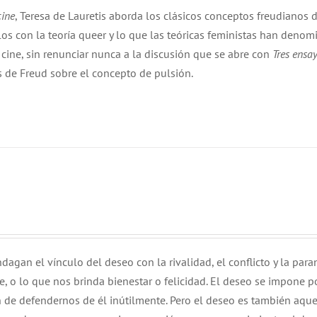
cine
, Teresa de Lauretis aborda los clásicos conceptos freudianos 
rlos con la teoría queer y lo que las teóricas feministas han denom
el cine, sin renunciar nunca a la discusión que se abre con
Tres ensa
s de Freud sobre el concepto de pulsión.
dagan el vínculo del deseo con la rivalidad, el conflicto y la para
 o lo que nos brinda bienestar o felicidad. El deseo se impone p
n de defendernos de él inútilmente. Pero el deseo es también aqu