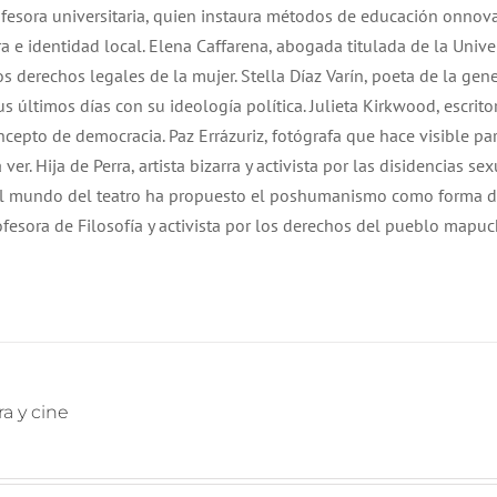
ofesora universitaria, quien instaura métodos de educación onnov
a e identidad local. Elena Caffarena, abogada titulada de la Univ
os derechos legales de la mujer. Stella Díaz Varín, poeta de la gen
s últimos días con su ideología política. Julieta Kirkwood, escrito
ncepto de democracia. Paz Errázuriz, fotógrafa que hace visible par
 Hija de Perra, artista bizarra y activista por las disidencias sex
l mundo del teatro ha propuesto el poshumanismo como forma de
profesora de Filosofía y activista por los derechos del pueblo mapu
ra y cine