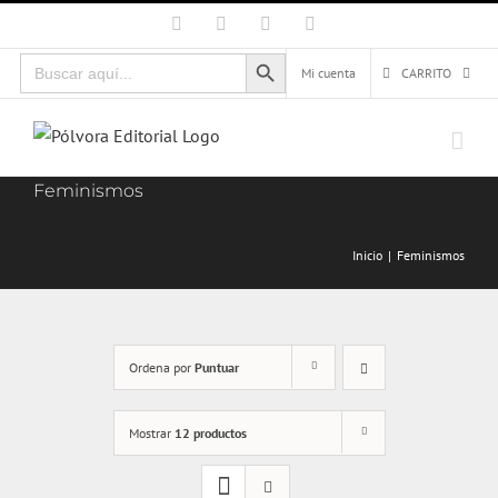
Saltar
Facebook
X
Instagram
Correo
electrónico
al
Botón de búsqueda
Buscar:
contenido
Mi cuenta
CARRITO
Feminismos
Inicio
Feminismos
Ordena por
Puntuar
Mostrar
12 productos