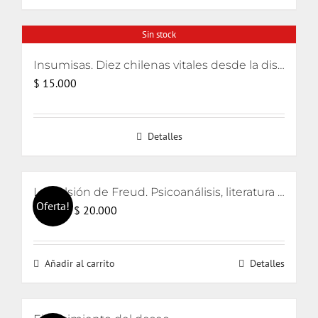
$ 15.000.
$ 13.000.
Sin stock
Insumisas. Diez chilenas vitales desde la disidencia
$
15.000
Detalles
La pulsión de Freud. Psicoanálisis, literatura y cine
Oferta!
El
El
$
20.000
$
21.000
precio
precio
original
actual
Añadir al carrito
Detalles
era:
es:
$ 21.000.
$ 20.000.