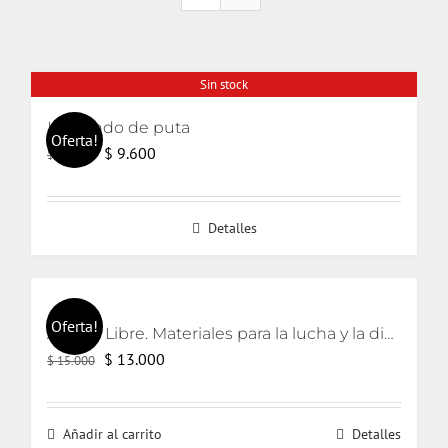
Sin stock
Haciendo de puta
Oferta!
El
El
$
9.600
$
14.000
precio
precio
original
actual
Detalles
era:
es:
$ 14.000.
$ 9.600.
Oferta!
Aborto Libre. Materiales para la lucha y la discusión en Chile.
El
El
$
13.000
$
15.000
precio
precio
original
actual
Añadir al carrito
Detalles
era:
es: