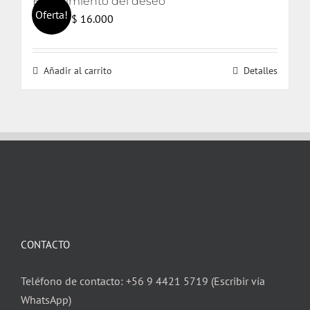
El nacimiento del deseo
Oferta!
El
El
$
16.000
$
17.000
precio
precio
original
actual
Añadir al carrito
Detalles
era:
es:
$ 17.000.
$ 16.000.
CONTACTO
Teléfono de contacto: +56 9 4421 5719 (Escribir vía
WhatsApp)