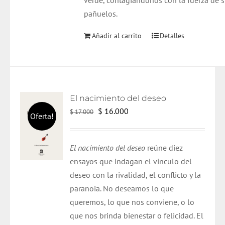
verde, contagiándonos con la fuerza de 
pañuelos.
Añadir al carrito
Detalles
El nacimiento del deseo
El
El
$
16.000
$
17.000
Oferta!
precio
precio
original
actual
El nacimiento del deseo
reúne diez
era:
es:
ensayos que indagan el vínculo del
$ 17.000.
$ 16.000.
deseo con la rivalidad, el conflicto y la
paranoia. No deseamos lo que
queremos, lo que nos conviene, o lo
que nos brinda bienestar o felicidad. El