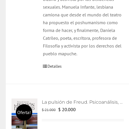
sexuales. Manuela Infante, lesbiana
camiona que desde el mundo del teatro
ha propuesto el poshumanismo como
forma de hacer, y finalmente, Daniela
Catrileo, poeta, escritora, profesora de
Filosofía y activista por los derechos del
pueblo mapuche.
Detalles
La pulsión de Freud. Psicoanálisis, literatura y cine
El
El
$
20.000
$
21.000
Oferta!
precio
precio
original
actual