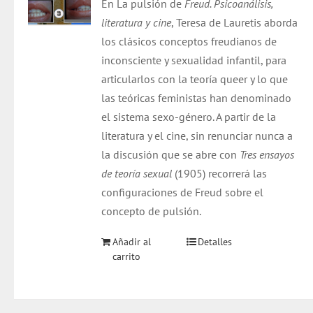
En La pulsión de
Freud. Psicoanálisis,
era:
es:
literatura y cine
, Teresa de Lauretis aborda
$ 21.000.
$ 20.000.
los clásicos conceptos freudianos de
inconsciente y sexualidad infantil, para
articularlos con la teoría queer y lo que
las teóricas feministas han denominado
el sistema sexo-género. A partir de la
literatura y el cine, sin renunciar nunca a
la discusión que se abre con
Tres ensayos
de teoría sexual
(1905) recorrerá las
configuraciones de Freud sobre el
concepto de pulsión.
Añadir al
Detalles
carrito