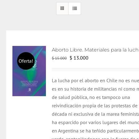
El
El
$
13.000
$
15.000
Oferta!
precio
precio
original
actual
L
a lucha por el aborto en Chile no es nue
era:
es:
es en su historia de militancias ni como 
$ 15.000.
$ 13.000.
de salud pública, no es tampoco una
reivindicación propia de las protestas de 
década ni exclusiva de la marea feminist
ha esparcido por varios lugares del mun
en Argentina se ha teñido particularment