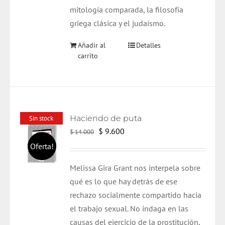
mitología comparada, la filosofía
griega clásica y el judaísmo.
Añadir al
Detalles
carrito
Haciendo de puta
Sin stock
El
El
$
9.600
$
14.000
precio
precio
Oferta!
original
actual
Melissa Gira Grant nos interpela sobre
era:
es:
qué es lo que hay detrás de ese
$ 14.000.
$ 9.600.
rechazo socialmente compartido hacia
el trabajo sexual. No indaga en las
causas del ejercicio de la prostitución,