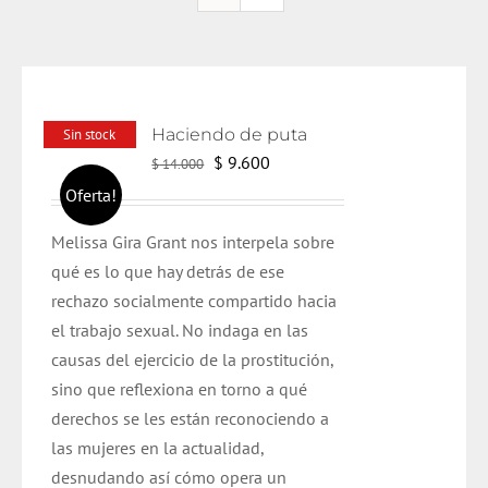
Haciendo de puta
Sin stock
El
El
$
9.600
$
14.000
precio
precio
Oferta!
original
actual
Melissa Gira Grant nos interpela sobre
era:
es:
qué es lo que hay detrás de ese
$ 14.000.
$ 9.600.
rechazo socialmente compartido hacia
el trabajo sexual. No indaga en las
causas del ejercicio de la prostitución,
sino que reflexiona en torno a qué
derechos se les están reconociendo a
las mujeres en la actualidad,
desnudando así cómo opera un