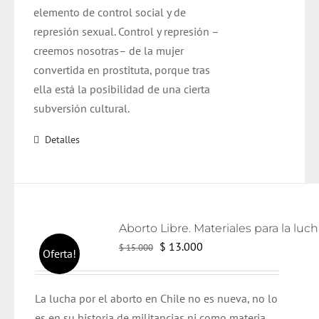
elemento de control social y de
represión sexual. Control y represión –
creemos nosotras– de la mujer
convertida en prostituta, porque tras
ella está la posibilidad de una cierta
subversión cultural.
Detalles
El
El
$
13.000
$
15.000
Oferta!
precio
precio
original
actual
L
a lucha por el aborto en Chile no es nueva, no lo
era:
es:
es en su historia de militancias ni como materia