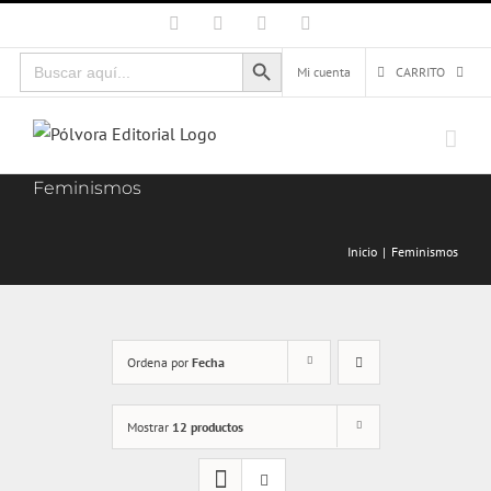
Saltar
Facebook
X
Instagram
Correo
electrónico
al
Botón de búsqueda
Buscar:
contenido
Mi cuenta
CARRITO
Feminismos
Inicio
Feminismos
Ordena por
Fecha
Mostrar
12 productos