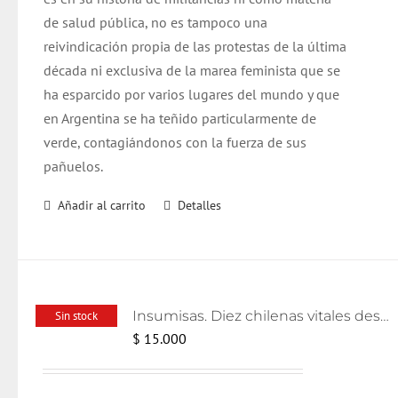
$ 15.000.
$ 13.000.
de salud pública, no es tampoco una
reivindicación propia de las protestas de la última
década ni exclusiva de la marea feminista que se
ha esparcido por varios lugares del mundo y que
en Argentina se ha teñido particularmente de
verde, contagiándonos con la fuerza de sus
pañuelos.
Añadir al carrito
Detalles
Insumisas. Diez chilenas vitales desde la disidencia
Sin stock
$
15.000