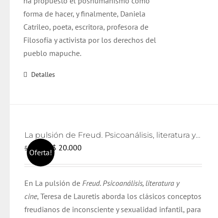
ha propuesto el poshumanismo como
forma de hacer, y finalmente, Daniela
Catrileo, poeta, escritora, profesora de
Filosofía y activista por los derechos del
pueblo mapuche.
Detalles
La pulsión de Freud. Psicoanálisis, literatura y cine
El
El
$
20.000
$
21.000
Oferta!
precio
precio
original
actual
En La pulsión de
Freud. Psicoanálisis, literatura y
era:
es:
cine
, Teresa de Lauretis aborda los clásicos conceptos
$ 21.000.
$ 20.000.
freudianos de inconsciente y sexualidad infantil, para