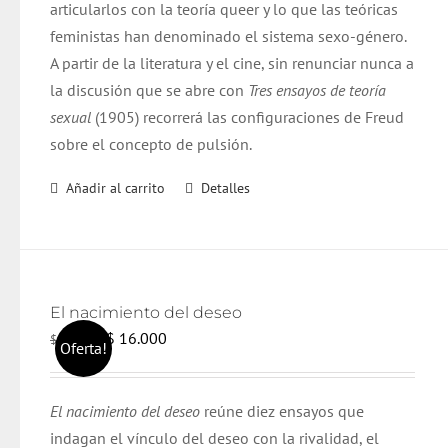
articularlos con la teoría queer y lo que las teóricas
feministas han denominado el sistema sexo-género.
A partir de la literatura y el cine, sin renunciar nunca a
la discusión que se abre con
Tres ensayos de teoría
sexual
(1905) recorrerá las configuraciones de Freud
sobre el concepto de pulsión.
Añadir al carrito
Detalles
El nacimiento del deseo
El
El
$
16.000
$
17.000
Oferta!
precio
precio
original
actual
El nacimiento del deseo
reúne diez ensayos que
era:
es:
indagan el vínculo del deseo con la rivalidad, el
$ 17.000.
$ 16.000.