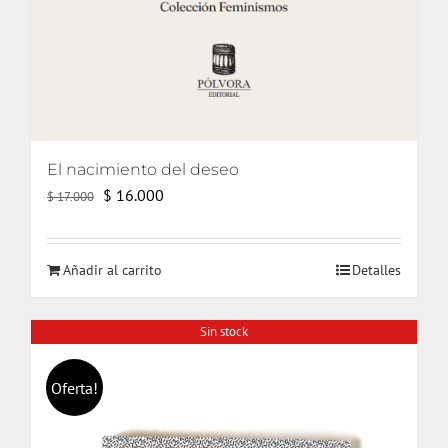
El nacimiento del deseo
El
El
$
16.000
$
17.000
precio
precio
original
actual
Añadir al carrito
Detalles
era:
es:
$ 17.000.
$ 16.000.
Sin stock
Oferta!