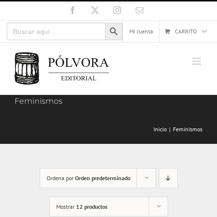
Saltar
Facebook
X
Instagram
Correo
electrónico
al
Botón de búsqueda
Buscar:
contenido
Mi cuenta
CARRITO
Feminismos
Inicio
Feminismos
Ordena por
Orden predeterminado
Mostrar
12 productos