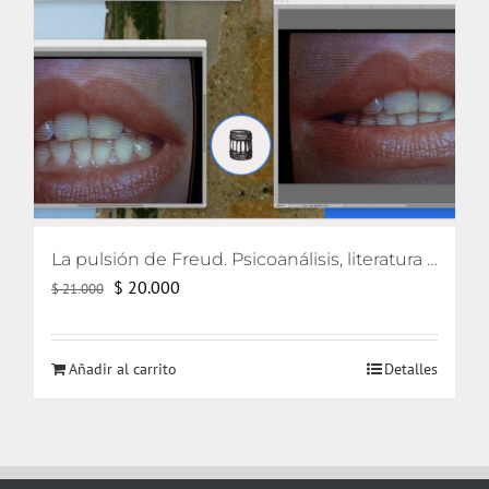
La pulsión de Freud. Psicoanálisis, literatura y cine
El
El
$
20.000
$
21.000
precio
precio
original
actual
Añadir al carrito
Detalles
era:
es:
$ 21.000.
$ 20.000.