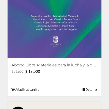
Aborto Libre. Materiales para la lucha y la discusión en Chile.
El
El
$
13.000
$
15.000
precio
precio
original
actual
Añadir al carrito
Detalles
era:
es:
$ 15.000.
$ 13.000.