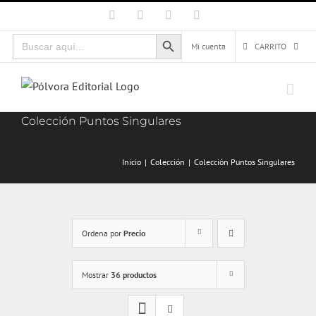
Saltar
Facebook
X
Instagram
Correo
electrónico
al
Botón de búsqueda
Buscar:
contenido
Mi cuenta
CARRITO
Colección Puntos Singulares
Inicio
Colección
Colección Puntos Singulares
Ordena por
Precio
Mostrar
36 productos