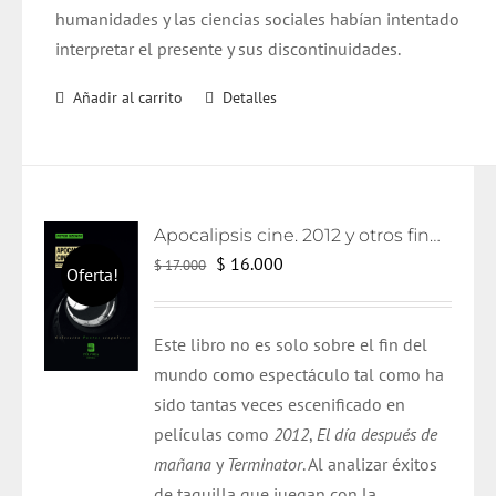
humanidades y las ciencias sociales habían intentado
interpretar el presente y sus discontinuidades.
Añadir al carrito
Detalles
Apocalipsis cine. 2012 y otros fines de mundo
El
El
$
16.000
$
17.000
Oferta!
precio
precio
original
actual
Este libro no es solo sobre el fin del
era:
es:
mundo como espectáculo tal como ha
$ 17.000.
$ 16.000.
sido tantas veces escenificado en
películas como
2012
,
El día después de
mañana
y
Terminator
. Al analizar éxitos
de taquilla que juegan con la