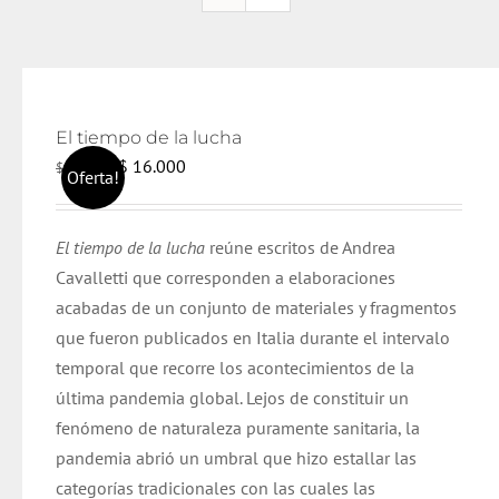
El tiempo de la lucha
El
El
$
16.000
$
17.000
Oferta!
precio
precio
original
actual
El tiempo de la lucha
reúne escritos de Andrea
era:
es:
Cavalletti que corresponden a elaboraciones
$ 17.000.
$ 16.000.
acabadas de un conjunto de materiales y fragmentos
que fueron publicados en Italia durante el intervalo
temporal que recorre los acontecimientos de la
última pandemia global. Lejos de constituir un
fenómeno de naturaleza puramente sanitaria, la
pandemia abrió un umbral que hizo estallar las
categorías tradicionales con las cuales las