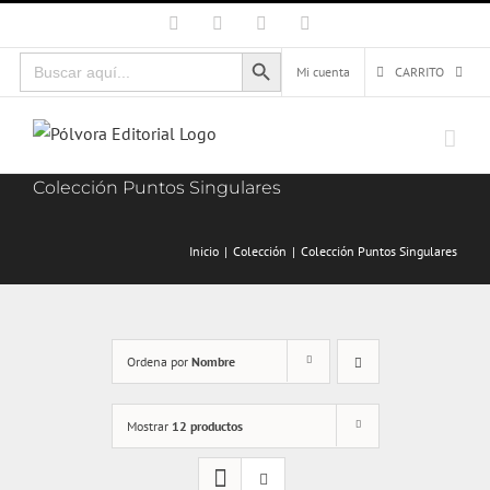
Saltar
Facebook
X
Instagram
Correo
electrónico
al
Botón de búsqueda
Buscar:
contenido
Mi cuenta
CARRITO
Colección Puntos Singulares
Inicio
Colección
Colección Puntos Singulares
Ordena por
Nombre
Mostrar
12 productos