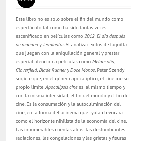
precio
precio
original
actual
Este libro no es solo sobre el fin del mundo como
era:
es:
espectáculo tal como ha sido tantas veces
$ 17.000.
$ 16.000.
escenificado en películas como
2012
,
El día después
de mañana
y
Terminator
. Al analizar éxitos de taquilla
que juegan con la aniquilación general y prestar
especial atención a películas como
Melancolía
,
Cloverfield
,
Blade Runner
y
Doce Monos
, Peter Szendy
sugiere que, en el género apocalíptico, el cine roe su
propio límite.
Apocalipsis cine
es, al mismo tiempo y
con la misma intensidad, el fin del mundo y el fin del
cine. Es la consumación y la autoculminación del
cine, en la forma del acinema que Lyotard evocara
como el horizonte nihilista de la economía del cine.
Las innumerables cuentas atrás, las deslumbrantes
radiaciones, las congelaciones y las grietas y fisuras