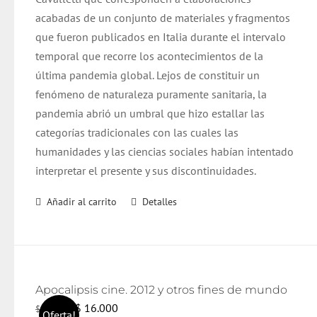
$ 17.000.
$ 16.000.
acabadas de un conjunto de materiales y fragmentos
que fueron publicados en Italia durante el intervalo
temporal que recorre los acontecimientos de la
última pandemia global. Lejos de constituir un
fenómeno de naturaleza puramente sanitaria, la
pandemia abrió un umbral que hizo estallar las
categorías tradicionales con las cuales las
humanidades y las ciencias sociales habían intentado
interpretar el presente y sus discontinuidades.
Añadir al carrito
Detalles
Apocalipsis cine. 2012 y otros fines de mundo
El
El
$
16.000
$
17.000
Oferta!