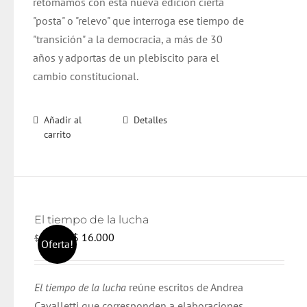
retomamos con esta nueva edición cierta
"posta" o "relevo" que interroga ese tiempo de
"transición" a la democracia, a más de 30
años y adportas de un plebiscito para el
cambio constitucional.
Añadir al
Detalles
carrito
El tiempo de la lucha
El
El
$
16.000
$
17.000
Oferta!
precio
precio
original
actual
El tiempo de la lucha
reúne escritos de Andrea
era:
es:
Cavalletti que corresponden a elaboraciones