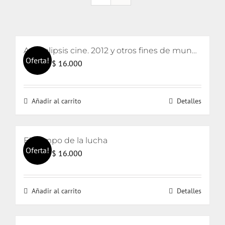
Apocalipsis cine. 2012 y otros fines de mundo
Oferta!
El
El
$
16.000
$
17.000
precio
precio
original
actual
Añadir al carrito
Detalles
era:
es:
$ 17.000.
$ 16.000.
El tiempo de la lucha
Oferta!
El
El
$
16.000
$
17.000
precio
precio
original
actual
Añadir al carrito
Detalles
era:
es:
$ 17.000.
$ 16.000.