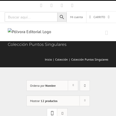
Saltar
Facebook
X
Instagram
Correo
electrónico
al
Botón de búsqueda
Buscar:
contenido
Mi cuenta
CARRITO
Colección Puntos Singulares
Inicio
Colección
Colección Puntos Singulares
Ordena por
Nombre
Mostrar
12 productos