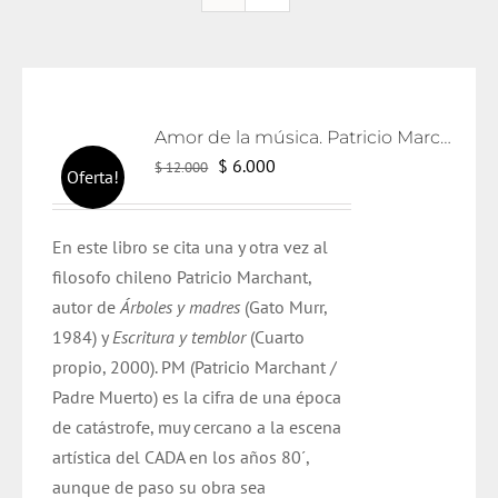
Amor de la música. Patricio Marchant.
El
El
$
6.000
$
12.000
Oferta!
precio
precio
original
actual
En este libro se cita una y otra vez al
era:
es:
filosofo chileno Patricio Marchant,
$ 12.000.
$ 6.000.
autor de
Árboles y madres
(Gato Murr,
1984) y
Escritura y temblor
(Cuarto
propio, 2000). PM (Patricio Marchant /
Padre Muerto) es la cifra de una época
de catástrofe, muy cercano a la escena
artística del CADA en los años 80´,
aunque de paso su obra sea