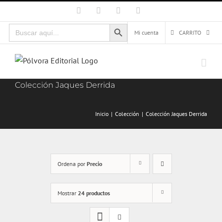
Saltar
Facebook
X
Instagram
Correo
electrónico
al
Botón de búsqueda
Buscar:
contenido
Mi cuenta
CARRITO
Colección Jaques Derrida
Inicio
Colección
Colección Jaques Derrida
Ordena por
Precio
Mostrar
24 productos