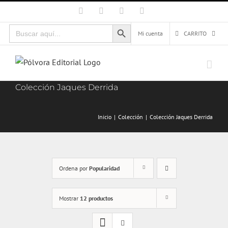
Saltar
Facebook
X
Instagram
Correo
electrónico
al
Botón de búsqueda
Buscar:
contenido
Mi cuenta
CARRITO
Colección Jaques Derrida
Inicio
Colección
Colección Jaques Derrida
Ordena por
Popularidad
Mostrar
12 productos