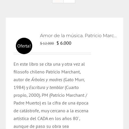
Amor de la música. Patricio Marchant.
El
El
$
6.000
$
12.000
Oferta!
precio
precio
original
actual
En este libro se cita una y otra vez al
era:
es:
filosofo chileno Patricio Marchant,
$ 12.000.
$ 6.000.
autor de
Árboles y madres
(Gato Murr,
1984) y
Escritura y temblor
(Cuarto
propio, 2000). PM (Patricio Marchant /
Padre Muerto) es la cifra de una época
de catástrofe, muy cercano a la escena
artística del CADA en los años 80´,
aunque de paso su obra sea