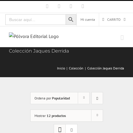
Saltar
Facebook
X
Instagram
Correo
electrónico
al
Botón de búsqueda
Buscar:
contenido
Mi cuenta
CARRITO
Colección Jaques Derrida
Inicio
Colección
Colección Jaques Derrida
Ordena por
Popularidad
Mostrar
12 productos