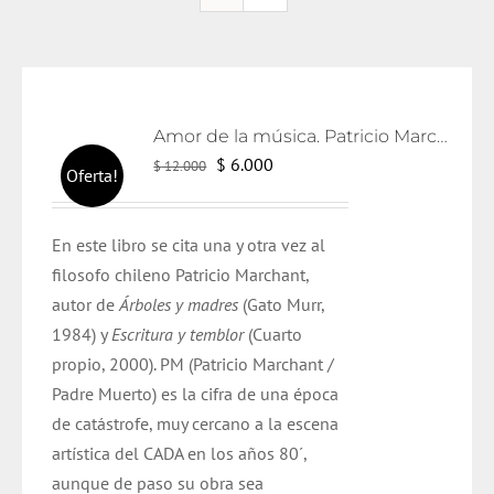
Amor de la música. Patricio Marchant.
El
El
$
6.000
$
12.000
Oferta!
precio
precio
original
actual
En este libro se cita una y otra vez al
era:
es:
filosofo chileno Patricio Marchant,
$ 12.000.
$ 6.000.
autor de
Árboles y madres
(Gato Murr,
1984) y
Escritura y temblor
(Cuarto
propio, 2000). PM (Patricio Marchant /
Padre Muerto) es la cifra de una época
de catástrofe, muy cercano a la escena
artística del CADA en los años 80´,
aunque de paso su obra sea