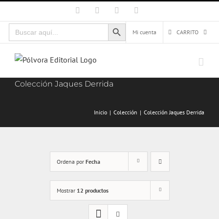
Saltar
Facebook
X
Instagram
Correo
electrónico
al
Botón de búsqueda
Buscar:
contenido
Mi cuenta
CARRITO
Colección Jaques Derrida
Inicio
Colección
Colección Jaques Derrida
Ordena por
Fecha
Mostrar
12 productos