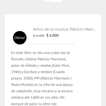
Amor de la música. Patricio Marchant.
El
El
$
6.000
$
12.000
Oferta!
precio
precio
original
actual
En este libro se cita una y otra vez al
era:
es:
filosofo chileno Patricio Marchant,
$ 12.000.
$ 6.000.
autor de
Árboles y madres
(Gato Murr,
1984) y
Escritura y temblor
(Cuarto
propio, 2000). PM (Patricio Marchant /
Padre Muerto) es la cifra de una época
de catástrofe, muy cercano a la escena
artística del CADA en los años 80´,
aunque de paso su obra sea