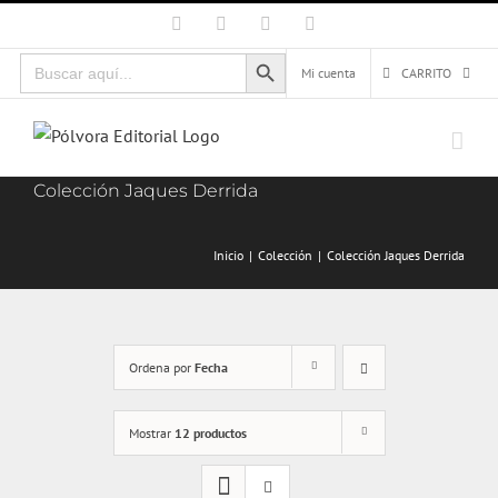
Saltar
Facebook
X
Instagram
Correo
electrónico
al
Botón de búsqueda
Buscar:
contenido
Mi cuenta
CARRITO
Colección Jaques Derrida
Inicio
Colección
Colección Jaques Derrida
Ordena por
Fecha
Mostrar
12 productos