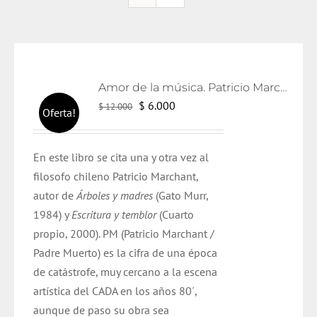
Amor de la música. Patricio Marchant.
El
El
$
6.000
$
12.000
Oferta!
precio
precio
original
actual
En este libro se cita una y otra vez al
era:
es:
filosofo chileno Patricio Marchant,
$ 12.000.
$ 6.000.
autor de
Árboles y madres
(Gato Murr,
1984) y
Escritura y temblor
(Cuarto
propio, 2000). PM (Patricio Marchant /
Padre Muerto) es la cifra de una época
de catástrofe, muy cercano a la escena
artística del CADA en los años 80´,
aunque de paso su obra sea