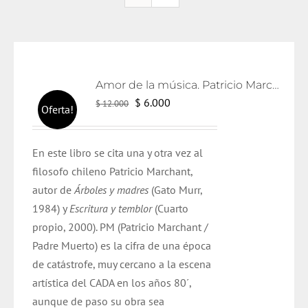
Amor de la música. Patricio Marchant.
El
El
$
6.000
$
12.000
Oferta!
precio
precio
original
actual
En este libro se cita una y otra vez al
era:
es:
filosofo chileno Patricio Marchant,
$ 12.000.
$ 6.000.
autor de
Árboles y madres
(Gato Murr,
1984) y
Escritura y temblor
(Cuarto
propio, 2000). PM (Patricio Marchant /
Padre Muerto) es la cifra de una época
de catástrofe, muy cercano a la escena
artística del CADA en los años 80´,
aunque de paso su obra sea