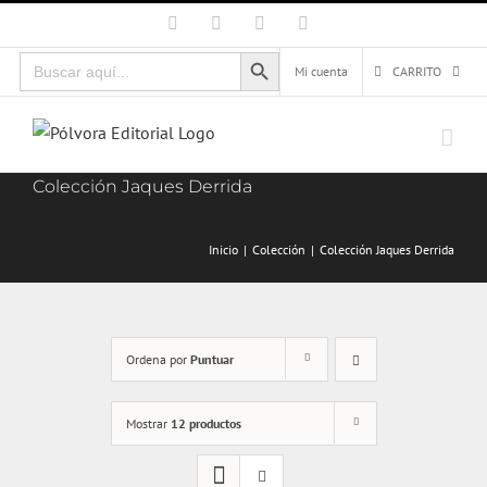
Saltar
Facebook
X
Instagram
Correo
electrónico
al
Botón de búsqueda
Buscar:
contenido
Mi cuenta
CARRITO
Colección Jaques Derrida
Inicio
Colección
Colección Jaques Derrida
Ordena por
Puntuar
Mostrar
12 productos