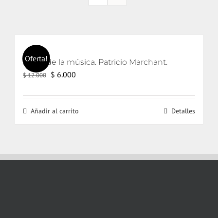
Oferta!
Amor de la música. Patricio Marchant.
El
El
$
6.000
$
12.000
precio
precio
original
actual
Añadir al carrito
Detalles
era:
es:
$ 12.000.
$ 6.000.