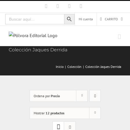
Saltar
Facebook
X
Instagram
Correo
electrónico
al
Botón de búsqueda
Buscar:
contenido
Mi cuenta
CARRITO
Colección Jaques Derrida
Inicio
Colección
Colección Jaques Derrida
Ordena por
Precio
Mostrar
12 productos