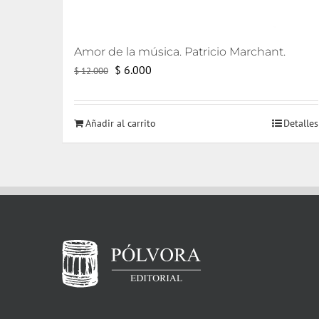
Amor de la música. Patricio Marchant.
El
El
$
6.000
$
12.000
precio
precio
original
actual
Añadir al carrito
Detalles
era:
es:
$ 12.000.
$ 6.000.