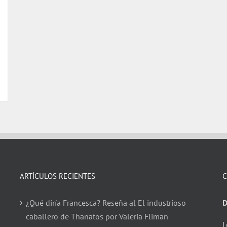
ARTÍCULOS RECIENTES
C
¿Qué diría Francesca? Reseña al El industrioso
D
caballero de Thanatos por Valeria Fliman
L