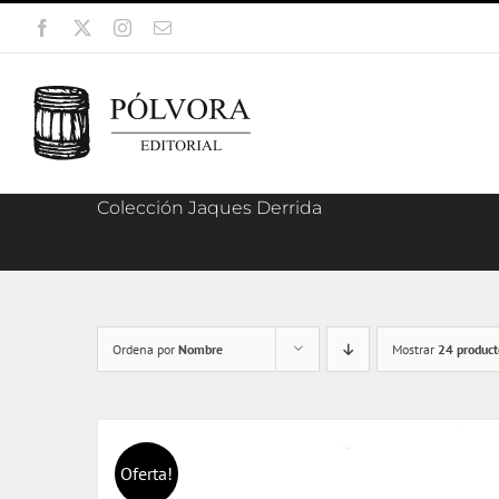
Saltar
Facebook
X
Instagram
Correo
al
electrónico
contenido
Colección Jaques Derrida
Ordena por
Nombre
Mostrar
24 product
Oferta!