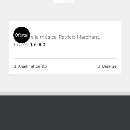
Oferta!
Amor de la música. Patricio Marchant.
El
El
$
6.000
$
12.000
precio
precio
original
actual
Añadir al carrito
Detalles
era:
es:
$ 12.000.
$ 6.000.