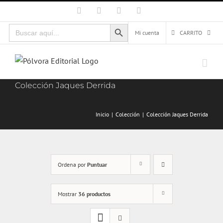
Saltar
Facebook
X
Instagram
Correo
electrónico
al
Botón de búsqueda
Buscar:
contenido
Mi cuenta
CARRITO
Colección Jaques Derrida
Inicio
Colección
Colección Jaques Derrida
Ordena por
Puntuar
Mostrar
36 productos