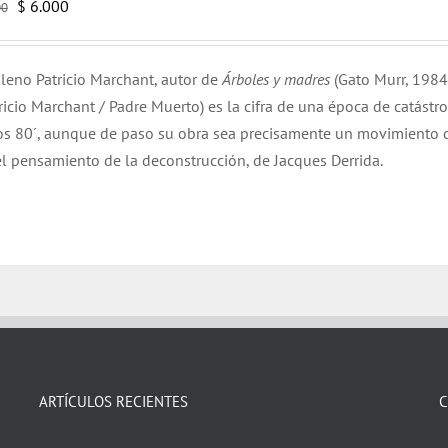
El
El
$
6.000
00
precio
precio
original
actual
hileno Patricio Marchant, autor de
Árboles y madres
(Gato Murr, 1984
era:
es:
ricio Marchant / Padre Muerto) es la cifra de una época de catástr
$ 12.000.
$ 6.000.
años 80´, aunque de paso su obra sea precisamente un movimiento 
el pensamiento de la deconstrucción, de Jacques Derrida.
ARTÍCULOS RECIENTES
C