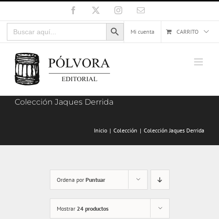
Saltar
Facebook
X
Instagram
Correo
electrónico
al
Botón de búsqueda
Buscar:
contenido
Mi cuenta
CARRITO
Colección Jaques Derrida
Inicio
Colección
Colección Jaques Derrida
Ordena por
Puntuar
Mostrar
24 productos