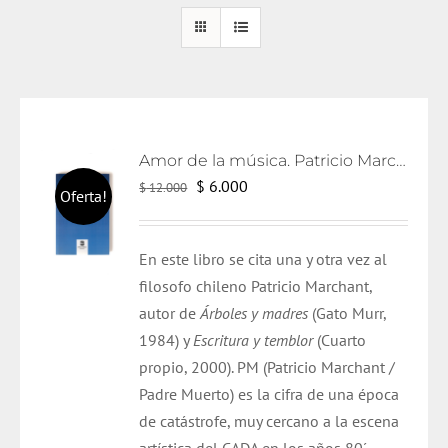
Amor de la música. Patricio Marchant.
El
El
$
6.000
$
12.000
Oferta!
precio
precio
original
actual
En este libro se cita una y otra vez al
era:
es:
filosofo chileno Patricio Marchant,
$ 12.000.
$ 6.000.
autor de
Árboles y madres
(Gato Murr,
1984) y
Escritura y temblor
(Cuarto
propio, 2000). PM (Patricio Marchant /
Padre Muerto) es la cifra de una época
de catástrofe, muy cercano a la escena