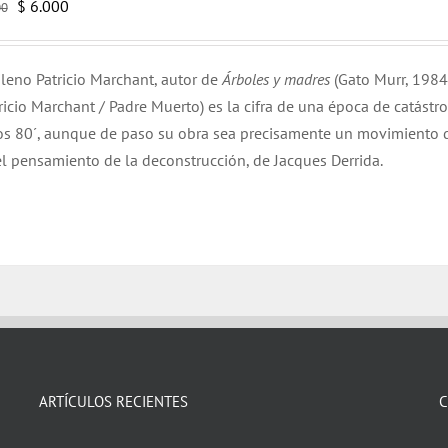
El
El
$
6.000
00
precio
precio
original
actual
hileno Patricio Marchant, autor de
Árboles y madres
(Gato Murr, 1984
era:
es:
ricio Marchant / Padre Muerto) es la cifra de una época de catástr
$ 12.000.
$ 6.000.
años 80´, aunque de paso su obra sea precisamente un movimiento 
el pensamiento de la deconstrucción, de Jacques Derrida.
ARTÍCULOS RECIENTES
C