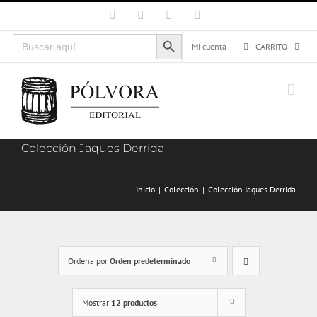
Saltar
Facebook
X
Instagram
Correo
electrónico
al
Botón de búsqueda
Buscar:
contenido
Mi cuenta
CARRITO
Colección Jaques Derrida
Inicio
Colección
Colección Jaques Derrida
Ordena por
Orden predeterminado
Mostrar
12 productos