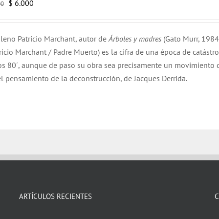
El
El
$
6.000
00
precio
precio
original
actual
hileno Patricio Marchant, autor de
Árboles y madres
(Gato Murr, 1984
era:
es:
ricio Marchant / Padre Muerto) es la cifra de una época de catástr
$ 12.000.
$ 6.000.
años 80´, aunque de paso su obra sea precisamente un movimiento 
el pensamiento de la deconstrucción, de Jacques Derrida.
ARTÍCULOS RECIENTES
C