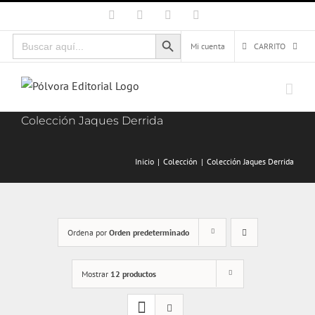
Saltar
Facebook
X
Instagram
Correo
electrónico
al
Botón de búsqueda
Buscar:
contenido
Mi cuenta
CARRITO
Colección Jaques Derrida
Inicio
Colección
Colección Jaques Derrida
Ordena por
Orden predeterminado
Mostrar
12 productos