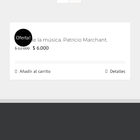
Oferta!
Amor de la música. Patricio Marchant.
El
El
$
6.000
$
12.000
precio
precio
original
actual
Añadir al carrito
Detalles
era:
es:
$ 12.000.
$ 6.000.