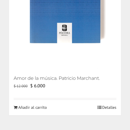
Amor de la música. Patricio Marchant.
El
El
$
6.000
$
12.000
precio
precio
original
actual
Añadir al carrito
Detalles
era:
es:
$ 12.000.
$ 6.000.