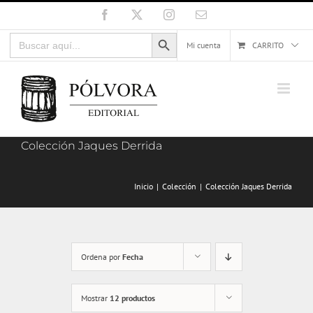
Saltar
Facebook
X
Instagram
Correo
electrónico
al
Botón de búsqueda
Buscar:
contenido
Mi cuenta
CARRITO
Colección Jaques Derrida
Inicio
Colección
Colección Jaques Derrida
Ordena por
Fecha
Mostrar
12 productos