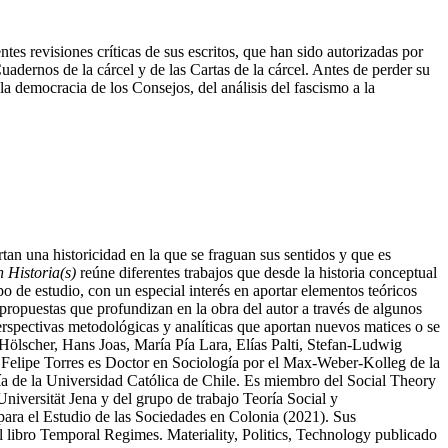
es revisiones críticas de sus escritos, que han sido autorizadas por
 Cuadernos de la cárcel y de las Cartas de la cárcel. Antes de perder su
 la democracia de los Consejos, del análisis del fascismo a la
an una historicidad en la que se fraguan sus sentidos y que es
 Historia(s)
reúne diferentes trabajos que desde la historia conceptual
o de estudio, con un especial interés en aportar elementos teóricos
propuestas que profundizan en la obra del autor a través de algunos
perspectivas metodológicas y analíticas que aportan nuevos matices o se
n Hölscher, Hans Joas, María Pía Lara, Elías Palti, Stefan-Ludwig
 Felipe Torres es Doctor en Sociología por el Max-Weber-Kolleg de la
ía de la Universidad Católica de Chile. Es miembro del Social Theory
iversität Jena y del grupo de trabajo Teoría Social y
ara el Estudio de las Sociedades en Colonia (2021). Sus
el libro Temporal Regimes. Materiality, Politics, Technology publicado