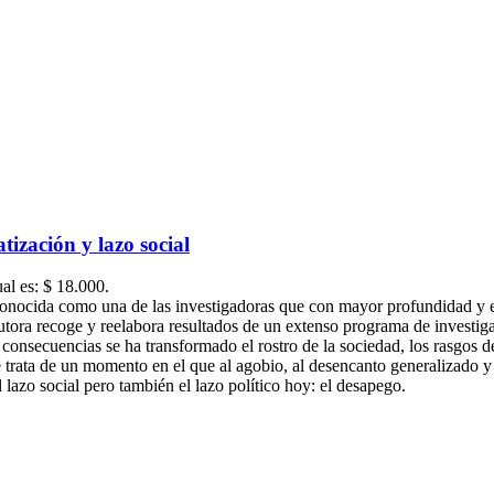
tización y lazo social
ual es: $ 18.000.
econocida como una de las investigadoras que con mayor profundidad y 
 autora recoge y reelabora resultados de un extenso programa de invest
nsecuencias se ha transformado el rostro de la sociedad, los rasgos de 
trata de un momento en el que al agobio, al desencanto generalizado y a l
azo social pero también el lazo político hoy: el desapego.