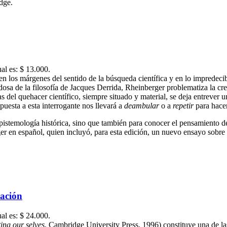
dge.
ual es: $ 13.000.
n los márgenes del sentido de la búsqueda científica y en lo impredeci
dosa de la filosofía de Jacques Derrida, Rheinberger problematiza la crea
as del quehacer científico, siempre situado y material, se deja entrever 
uesta a esta interrogante nos llevará a
deambular
o a
repetir
para hacer
epistemología histórica, sino que también para conocer el pensamiento 
ger en español, quien incluyó, para esta edición, un nuevo ensayo sobre
vación
ual es: $ 24.000.
ing our selves
, Cambridge University Press, 1996) constituye una de la