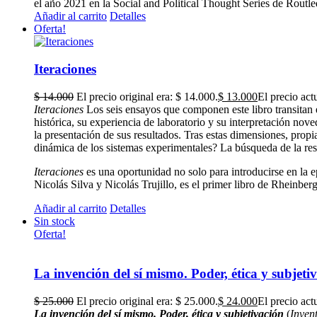
el año 2021 en la Social and Political Thought Series de Routle
Añadir al carrito
Detalles
Oferta!
Iteraciones
$
14.000
El precio original era: $ 14.000.
$
13.000
El precio act
Iteraciones
Los seis ensayos que componen este libro transitan e
histórica, su experiencia de laboratorio y su interpretación nove
la presentación de sus resultados. Tras estas dimensiones, propi
dinámica de los sistemas experimentales? La búsqueda de la resp
Iteraciones
es una oportunidad no solo para introducirse en la 
Nicolás Silva y Nicolás Trujillo, es el primer libro de Rheinber
Añadir al carrito
Detalles
Sin stock
Oferta!
La invención del sí mismo. Poder, ética y subjeti
$
25.000
El precio original era: $ 25.000.
$
24.000
El precio act
La invención del sí mismo. Poder, ética y subjetivación
(
Invent