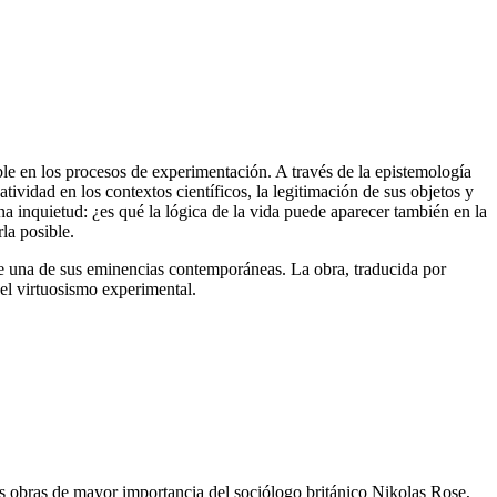
ble en los procesos de experimentación. A través de la epistemología
tividad en los contextos científicos, la legitimación de sus objetos y
una inquietud: ¿es qué la lógica de la vida puede aparecer también en la
la posible.
de una de sus eminencias contemporáneas. La obra, traducida por
 el virtuosismo experimental.
s obras de mayor importancia del sociólogo británico Nikolas Rose,