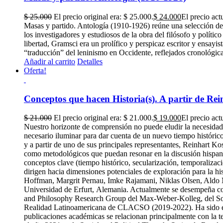
$
25.000
El precio original era: $ 25.000.
$
24.000
El precio act
Masas y partido. Antología (1910-1926) reúne una selección de t
los investigadores y estudiosos de la obra del filósofo y político
libertad, Gramsci era un prolífico y perspicaz escritor y ensayist
“traducción” del leninismo en Occidente, reflejados cronológica
Añadir al carrito
Detalles
Oferta!
Conceptos que hacen Historia(s). A partir de Rei
$
21.000
El precio original era: $ 21.000.
$
19.000
El precio act
Nuestro horizonte de comprensión no puede eludir la necesidad 
necesario iluminar para dar cuenta de un nuevo tiempo histórico
y a partir de uno de sus principales representantes, Reinhart K
como metodológicos que puedan resonar en la discusión hispanoa
conceptos clave (tiempo histórico, secularización, temporalizaci
dirigen hacia dimensiones potenciales de exploración para la his
Hoffman, Margrit Pernau, Imke Rajamani, Niklas Olsen, Aldo Ma
Universidad de Erfurt, Alemania. Actualmente se desempeña com
and Philosophy Research Group del Max-Weber-Kolleg, del Social
Realidad Latinoamericana de CLACSO (2019-2022). Ha sido edito
publicaciones académicas se relacionan principalmente con la te