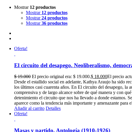
Mostrar
12 productos
Mostrar
12 productos
Mostrar
24 productos
Mostrar
36 productos
Oferta!
El circuito del desapego. Neoliberalismo, democra
$
19.000
El precio original era: $ 19.000.
$
18.000
El precio act
Desde el estallido social en adelante, Kathya Araujo ha sido r
los últimos casi cuarenta años. En El circuito del desapego, la
comprensiva y de largo alcance sobre de qué manera y con qué co
detenimiento el circuito que nos ha llevado a donde estamos. Se 
aparece como la tendencia más importante y amenazante para el l
Añadir al carrito
Detalles
Oferta!
Masas y partido. Antología (1910-1926)