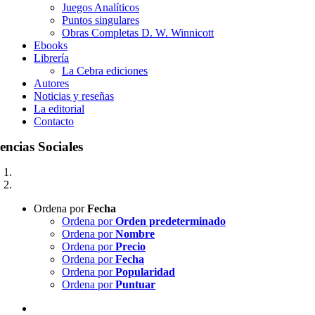
Juegos Analíticos
Puntos singulares
Obras Completas D. W. Winnicott
Ebooks
Librería
La Cebra ediciones
Autores
Noticias y reseñas
La editorial
Contacto
encias Sociales
Ordena por
Fecha
Ordena por
Orden predeterminado
Ordena por
Nombre
Ordena por
Precio
Ordena por
Fecha
Ordena por
Popularidad
Ordena por
Puntuar