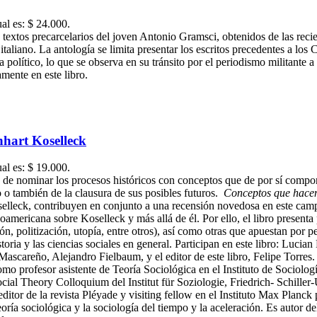
ual es: $ 24.000.
extos precarcelarios del joven Antonio Gramsci, obtenidos de las recient
 italiano. La antología se limita presentar los escritos precedentes a los
a político, lo que se observa en su tránsito por el periodismo militante a
mente en este libro.
nhart Koselleck
ual es: $ 19.000.
de nominar los procesos históricos con conceptos que de por sí comport
 o también de la clausura de sus posibles futuros.
Conceptos que hacen
oselleck, contribuyen en conjunto a una recensión novedosa en este camp
mericana sobre Koselleck y más allá de él. Por ello, el libro presenta 
ón, politización, utopía, entre otros), así como otras que apuestan por 
toria y las ciencias sociales en general. Participan en este libro: Lucia
scareño, Alejandro Fielbaum, y el editor de este libro, Felipe Torres.
o profesor asistente de Teoría Sociológica en el Instituto de Sociolog
 Theory Colloquium del Institut für Soziologie, Friedrich- Schiller-Un
r de la revista Pléyade y visiting fellow en el Instituto Max Planck p
oría sociológica y la sociología del tiempo y la aceleración. Es autor d