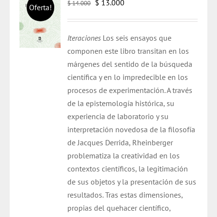
El
El
$
13.000
$
14.000
Oferta!
precio
precio
original
actual
Iteraciones
Los seis ensayos que
era:
es:
componen este libro transitan en los
$ 14.000.
$ 13.000.
márgenes del sentido de la búsqueda
científica y en lo impredecible en los
procesos de experimentación. A través
de la epistemología histórica, su
experiencia de laboratorio y su
interpretación novedosa de la filosofía
de Jacques Derrida, Rheinberger
problematiza la creatividad en los
contextos científicos, la legitimación
de sus objetos y la presentación de sus
resultados. Tras estas dimensiones,
propias del quehacer científico,