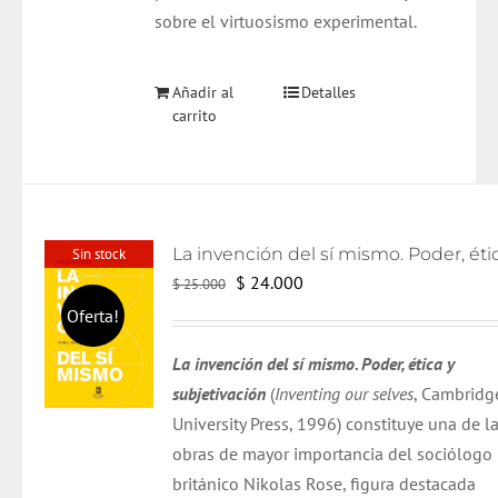
sobre el virtuosismo experimental.
Añadir al
Detalles
carrito
Sin stock
El
El
$
24.000
$
25.000
precio
precio
Oferta!
original
actual
La invención del sí mismo. Poder, ética y
era:
es:
subjetivación
(
Inventing our selves
, Cambridg
$ 25.000.
$ 24.000.
University Press, 1996) constituye una de l
obras de mayor importancia del sociólogo
británico Nikolas Rose, figura destacada