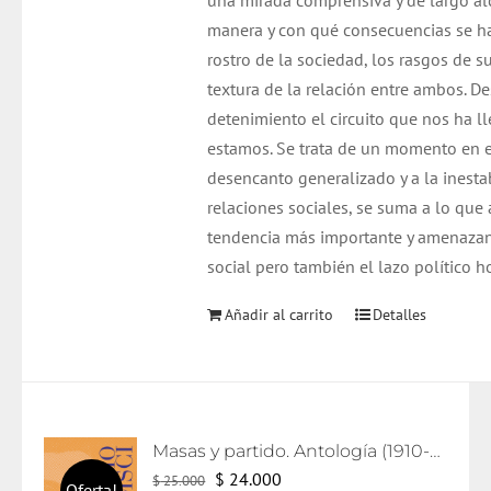
una mirada comprensiva y de largo al
manera y con qué consecuencias se h
rostro de la sociedad, los rasgos de su
textura de la relación entre ambos. De
detenimiento el circuito que nos ha 
estamos. Se trata de un momento en el
desencanto generalizado y a la inestab
relaciones sociales, se suma a lo que
tendencia más importante y amenazant
social pero también el lazo político h
Añadir al carrito
Detalles
Masas y partido. Antología (1910-1926)
El
El
$
24.000
$
25.000
Oferta!