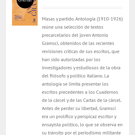
precio
precio
original
actual
Masas y partido. Antología (1910-1926)
era:
es:
reúne una selección de textos
$ 25.000.
$ 24.000.
precarcelarios del joven Antonio
Gramsci, obtenidos de las recientes
revisiones críticas de sus escritos, que
han sido autorizadas por los
investigadores y estudiosos de la obra
del filósofo y político italiano. La
antología se limita presentar los
escritos precedentes a los Cuadernos
de la cárcel y de las Cartas de la cárcel.
Antes de perder su libertad, Gramsci
era un prolífico y perspicaz escritor y
ensayista político, lo que se observa en
su tránsito por el periodismo militante