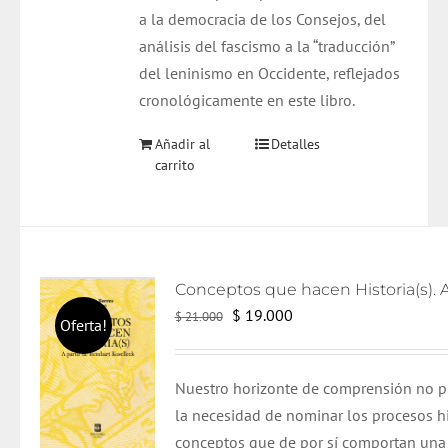
a la democracia de los Consejos, del
análisis del fascismo a la “traducción”
del leninismo en Occidente, reflejados
cronológicamente en este libro.
Añadir al
Detalles
carrito
El
El
$
19.000
$
21.000
Oferta!
precio
precio
original
actual
Nuestro horizonte de comprensión no p
era:
es:
la necesidad de nominar los procesos hi
$ 21.000.
$ 19.000.
conceptos que de por sí comportan una 