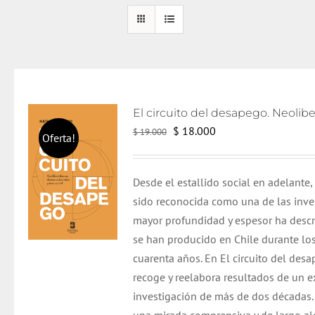
El
El
$
18.000
$
19.000
Oferta!
precio
precio
original
actual
Desde el estallido social en adelante,
era:
es:
sido reconocida como una de las inve
$ 19.000.
$ 18.000.
mayor profundidad y espesor ha descr
se han producido en Chile durante los
cuarenta años. En El circuito del desa
recoge y reelabora resultados de un 
investigación de más de dos décadas. 