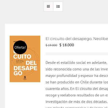
El
El
$
18.000
$
19.000
Oferta!
precio
precio
original
actual
Desde el estallido social en adelante,
era:
es:
sido reconocida como una de las inve
$ 19.000.
$ 18.000.
mayor profundidad y espesor ha descr
se han producido en Chile durante los
cuarenta años. En El circuito del desa
recoge y reelabora resultados de un 
investigación de más de dos décadas. 