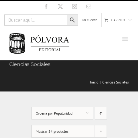
Saltar
Facebook
X
Instagram
Correo
electrónico
al
Botón de búsqueda
Buscar:
contenido
Mi cuenta
CARRITO
Ciencias Sociales
Inicio
Ciencias Sociales
Ordena por
Popularidad
Mostrar
24 productos