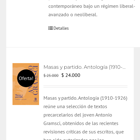
contemporáneo bajo un régimen liberal-
avanzado o neoliberal.
Detalles
Masas y partido. Antología (1910-1926)
El
El
$
24.000
$
25.000
Oferta!
precio
precio
original
actual
Masas y partido. Antología (1910-1926)
era:
es:
reúne una selección de textos
$ 25.000.
$ 24.000.
precarcelarios del joven Antonio
Gramsci, obtenidos de las recientes
revisiones críticas de sus escritos, que