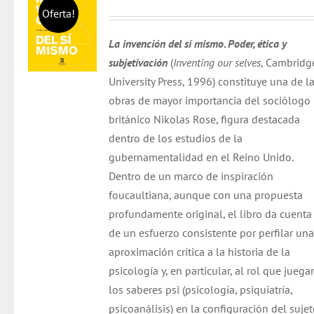
precio
precio
Oferta!
original
actual
La invención del sí mismo. Poder, ética y
era:
es:
subjetivación
(
Inventing our selves
, Cambridg
$ 25.000.
$ 24.000.
University Press, 1996) constituye una de l
obras de mayor importancia del sociólogo
británico Nikolas Rose, figura destacada
dentro de los estudios de la
gubernamentalidad en el Reino Unido.
Dentro de un marco de inspiración
foucaultiana, aunque con una propuesta
profundamente original, el libro da cuenta
de un esfuerzo consistente por perfilar una
aproximación crítica a la historia de la
psicología y, en particular, al rol que juega
los saberes psi (psicología, psiquiatría,
psicoanálisis) en la configuración del suje