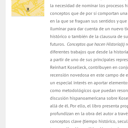
la necesidad de nominar los procesos hi
$ 21.000.
$ 19.000.
conceptos que de por sí comportan una 
en la que se fraguan sus sentidos y que
iluminar para dar cuenta de un nuevo t
histórico o también de la clausura de s
futuros.
Conceptos que hacen Historia(s)
r
diferentes trabajos que desde la histori
a partir de uno de sus principales repre
Reinhart Koselleck, contribuyen en conj
recensión novedosa en este campo de e
un especial interés en aportar elemento
como metodológicos que puedan resona
discusión hispanoamericana sobre Kose
allá de él. Por ello, el libro presenta p
profundizan en la obra del autor a trav
conceptos clave (tiempo histórico, secul