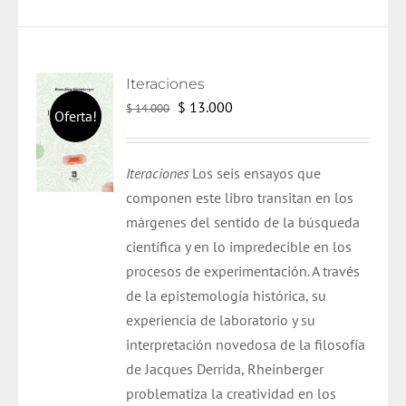
Iteraciones
El
El
$
13.000
$
14.000
Oferta!
precio
precio
original
actual
Iteraciones
Los seis ensayos que
era:
es:
componen este libro transitan en los
$ 14.000.
$ 13.000.
márgenes del sentido de la búsqueda
científica y en lo impredecible en los
procesos de experimentación. A través
de la epistemología histórica, su
experiencia de laboratorio y su
interpretación novedosa de la filosofía
de Jacques Derrida, Rheinberger
problematiza la creatividad en los