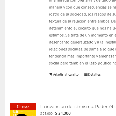
una mirada comprensiva y de largo al
manera y con qué consecuencias se h
rostro de la sociedad, los rasgos de su
textura de la relación entre ambos. De
detenimiento el circuito que nos ha 
estamos. Se trata de un momento en el
desencanto generalizado y a la inestab
relaciones sociales, se suma a lo que
tendencia más importante y amenazant
social pero también el lazo político h
Añadir al carrito
Detalles
Sin stock
El
El
$
24.000
$
25.000