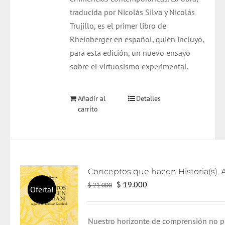
traducida por Nicolás Silva y Nicolás
Trujillo, es el primer libro de
Rheinberger en español, quien incluyó,
para esta edición, un nuevo ensayo
sobre el virtuosismo experimental.
Añadir al
Detalles
carrito
El
El
$
19.000
$
21.000
Oferta!
precio
precio
original
actual
Nuestro horizonte de comprensión no p
era:
es: