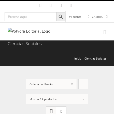
Saltar
Facebook
X
Instagram
Correo
electrónico
al
Botón de búsqueda
Buscar:
contenido
Mi cuenta
CARRITO
Ciencias Sociales
Inicio
Ciencias Sociales
Ordena por
Precio
Mostrar
12 productos