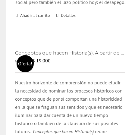
social pero también el lazo político hoy: el desapego.
Añadir al carrito
Detalles
Conceptos que hacen Historia(s). A partir de Reinhart Koselleck
El
El
$
19.000
$
21.000
Oferta!
precio
precio
original
actual
Nuestro horizonte de comprensión no puede eludir
era:
es:
la necesidad de nominar los procesos históricos con
$ 21.000.
$ 19.000.
conceptos que de por sí comportan una historicidad
en la que se fraguan sus sentidos y que es necesario
iluminar para dar cuenta de un nuevo tiempo
histórico o también de la clausura de sus posibles
futuros.
Conceptos que hacen Historia(s)
reúne