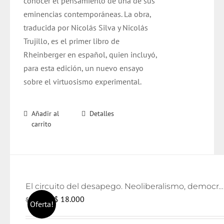
conocer el pensamiento de una de sus
eminencias contemporáneas. La obra,
traducida por Nicolás Silva y Nicolás
Trujillo, es el primer libro de
Rheinberger en español, quien incluyó,
para esta edición, un nuevo ensayo
sobre el virtuosismo experimental.
Añadir al
Detalles
carrito
El circuito del desapego. Neoliberalismo, democratización y lazo social
El
El
$
18.000
$
19.000
Oferta!
precio
precio