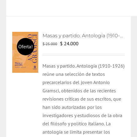
Masas y partido. Antología (1910-1926)
El
El
$
24.000
$
25.000
Oferta!
precio
precio
original
actual
Masas y partido. Antología (1910-1926)
era:
es:
reúne una selección de textos
$ 25.000.
$ 24.000.
precarcelarios del joven Antonio
Gramsci, obtenidos de las recientes
revisiones críticas de sus escritos, que
han sido autorizadas por los
investigadores y estudiosos de la obra
del filósofo y político italiano. La
antología se limita presentar los