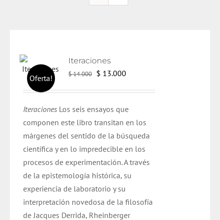
Iteraciones
El
El
$
13.000
$
14.000
Oferta!
precio
precio
original
actual
Iteraciones
Los seis ensayos que
era:
es:
componen este libro transitan en los
$ 14.000.
$ 13.000.
márgenes del sentido de la búsqueda
científica y en lo impredecible en los
procesos de experimentación. A través
de la epistemología histórica, su
experiencia de laboratorio y su
interpretación novedosa de la filosofía
de Jacques Derrida, Rheinberger