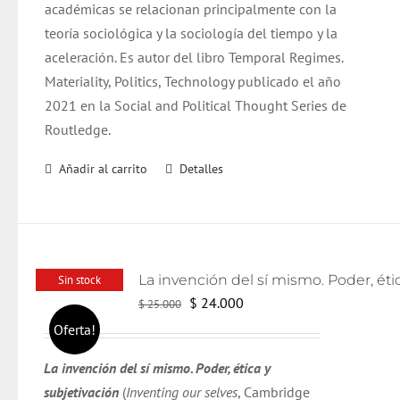
académicas se relacionan principalmente con la
teoría sociológica y la sociología del tiempo y la
aceleración. Es autor del libro Temporal Regimes.
Materiality, Politics, Technology publicado el año
2021 en la Social and Political Thought Series de
Routledge.
Añadir al carrito
Detalles
Sin stock
El
El
$
24.000
$
25.000
precio
precio
Oferta!
original
actual
La invención del sí mismo. Poder, ética y
era:
es:
subjetivación
(
Inventing our selves
, Cambridge
$ 25.000.
$ 24.000.