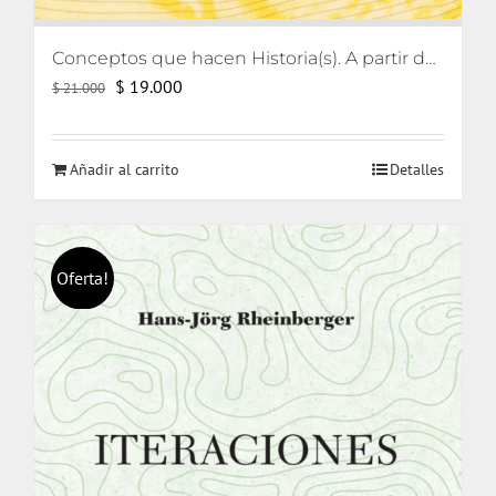
Conceptos que hacen Historia(s). A partir de Reinhart Koselleck
El
El
$
19.000
$
21.000
precio
precio
original
actual
Añadir al carrito
Detalles
era:
es:
$ 21.000.
$ 19.000.
Oferta!