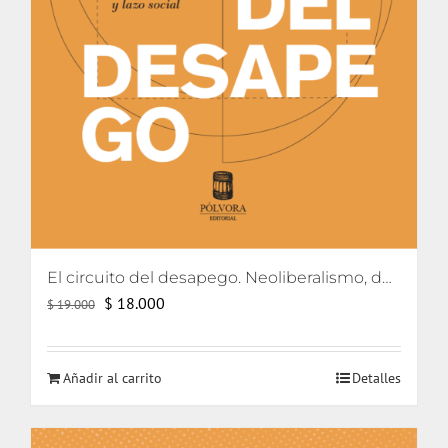
El circuito del desapego. Neoliberalismo, democratización y lazo social
El
El
$
18.000
$
19.000
precio
precio
original
actual
Añadir al carrito
Detalles
era:
es:
$ 19.000.
$ 18.000.