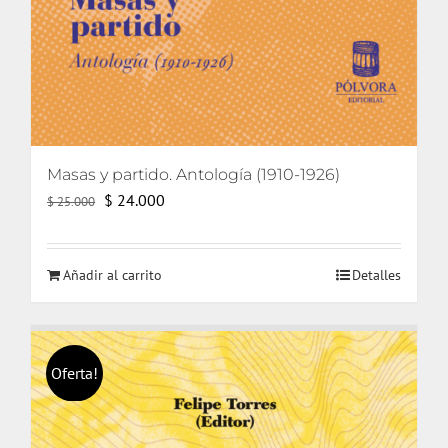
Masas y partido. Antología (1910-1926)
El
El
$
24.000
$
25.000
precio
precio
original
actual
Añadir al carrito
Detalles
era:
es:
$ 25.000.
$ 24.000.
Oferta!