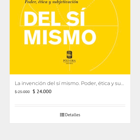
La invención del sí mismo. Poder, ética y subjetivación
El
El
$
24.000
$
25.000
precio
precio
original
actual
Detalles
era:
es:
$ 25.000.
$ 24.000.