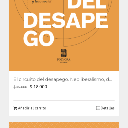
El circuito del desapego. Neoliberalismo, democratización y lazo social
El
El
$
18.000
$
19.000
precio
precio
original
actual
Añadir al carrito
Detalles
era:
es:
$ 19.000.
$ 18.000.