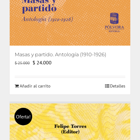
Masas y partido. Antología (1910-1926)
El
El
$
24.000
$
25.000
precio
precio
original
actual
Añadir al carrito
Detalles
era:
es:
$ 25.000.
$ 24.000.
Oferta!