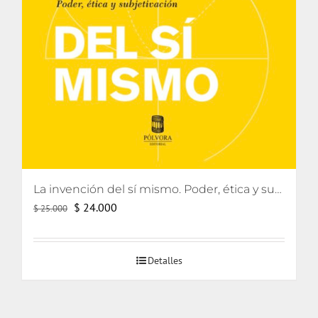
La invención del sí mismo. Poder, ética y subjetivación
El
El
$
24.000
$
25.000
precio
precio
original
actual
Detalles
era:
es:
$ 25.000.
$ 24.000.