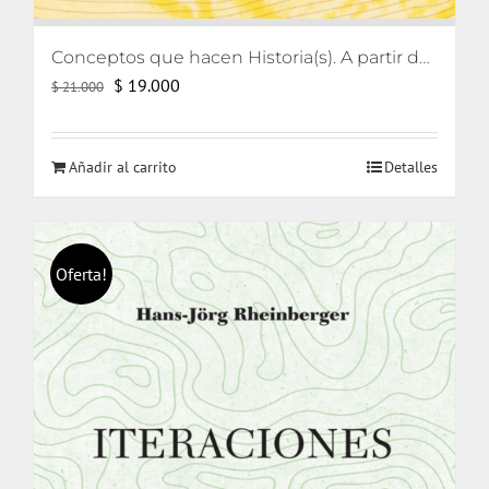
Conceptos que hacen Historia(s). A partir de Reinhart Koselleck
El
El
$
19.000
$
21.000
precio
precio
original
actual
Añadir al carrito
Detalles
era:
es:
$ 21.000.
$ 19.000.
Oferta!