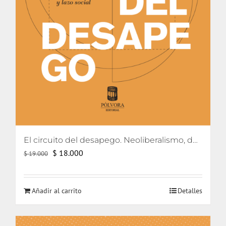
El circuito del desapego. Neoliberalismo, democratización y lazo social
El
El
$
18.000
$
19.000
precio
precio
original
actual
Añadir al carrito
Detalles
era:
es:
$ 19.000.
$ 18.000.