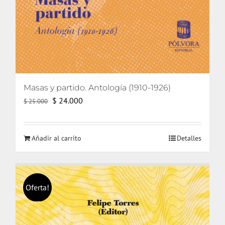
Masas y partido. Antología (1910-1926)
El
El
$
24.000
$
25.000
precio
precio
original
actual
Añadir al carrito
Detalles
era:
es:
$ 25.000.
$ 24.000.
Oferta!