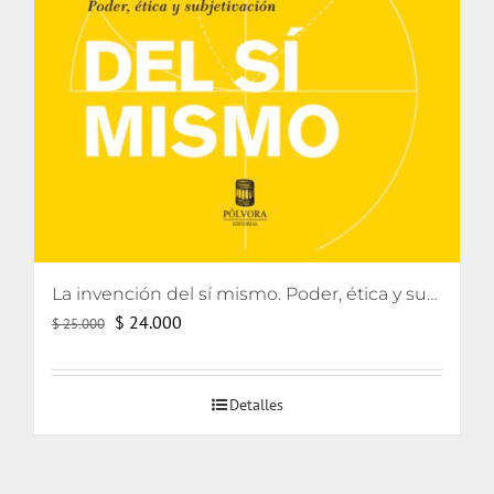
La invención del sí mismo. Poder, ética y subjetivación
El
El
$
24.000
$
25.000
precio
precio
original
actual
Detalles
era:
es:
$ 25.000.
$ 24.000.