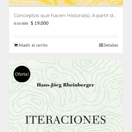
Conceptos que hacen Historia(s). A partir de Reinhart Koselleck
El
El
$
19.000
$
21.000
precio
precio
original
actual
Añadir al carrito
Detalles
era:
es:
$ 21.000.
$ 19.000.
Oferta!