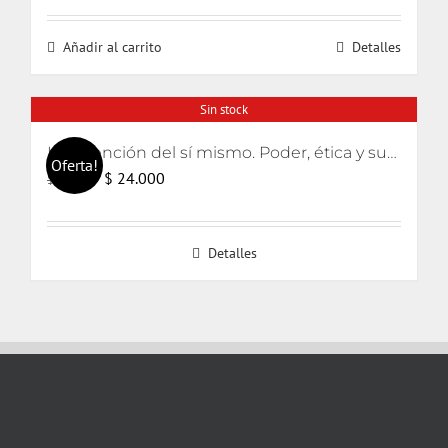
original
actual
Añadir al carrito
Detalles
era:
es:
$ 14.000.
$ 13.000.
Sin stock
La invención del sí mismo. Poder, ética y subjetivación
Oferta!
El
El
$
24.000
$
25.000
precio
precio
original
actual
Detalles
era:
es:
$ 25.000.
$ 24.000.