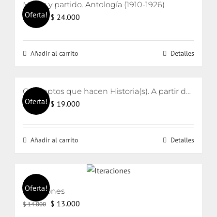
Masas y partido. Antología (1910-1926)
Oferta!
El
El
$
24.000
$
25.000
precio
precio
original
actual
Añadir al carrito
Detalles
era:
es:
$ 25.000.
$ 24.000.
Conceptos que hacen Historia(s). A partir de Reinhart Koselleck
Oferta!
El
El
$
19.000
$
21.000
precio
precio
original
actual
Añadir al carrito
Detalles
era:
es:
$ 21.000.
$ 19.000.
Oferta!
Iteraciones
El
El
$
13.000
$
14.000
precio
precio