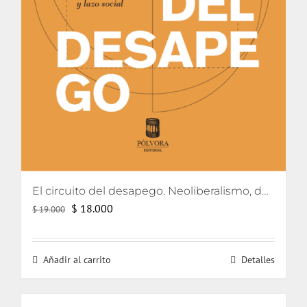
El circuito del desapego. Neoliberalismo, democratización y lazo social
El
El
$
18.000
$
19.000
precio
precio
original
actual
Añadir al carrito
Detalles
era:
es:
$ 19.000.
$ 18.000.