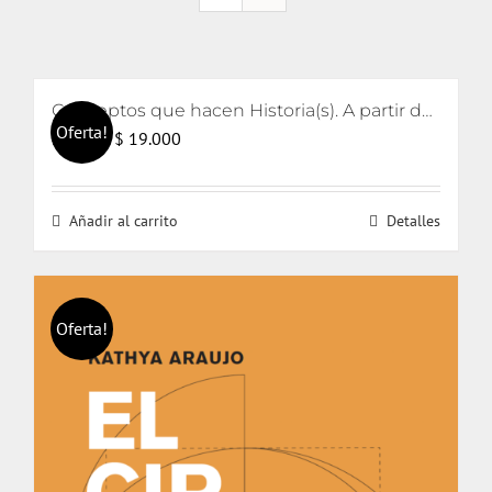
Conceptos que hacen Historia(s). A partir de Reinhart Koselleck
Oferta!
El
El
$
19.000
$
21.000
precio
precio
original
actual
Añadir al carrito
Detalles
era:
es:
$ 21.000.
$ 19.000.
Oferta!