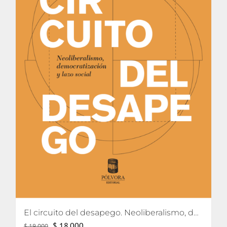
El circuito del desapego. Neoliberalismo, democratización y lazo social
El
El
$
18.000
$
19.000