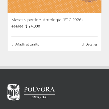
Masas y partido. Antología (1910-1926)
El
El
$
24.000
$
25.000
precio
precio
original
actual
Añadir al carrito
Detalles
era:
es:
$ 25.000.
$ 24.000.