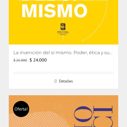
La invención del sí mismo. Poder, ética y subjetivación
El
El
$
24.000
$
25.000
precio
precio
original
actual
Detalles
era:
es:
$ 25.000.
$ 24.000.
Oferta!