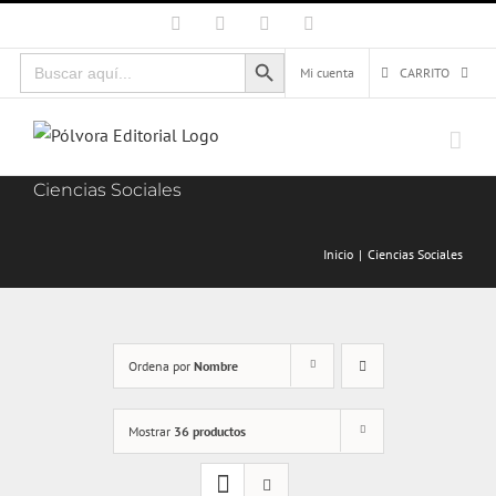
Saltar
Facebook
X
Instagram
Correo
electrónico
al
Botón de búsqueda
Buscar:
contenido
Mi cuenta
CARRITO
Ciencias Sociales
Inicio
Ciencias Sociales
Ordena por
Nombre
Mostrar
36 productos