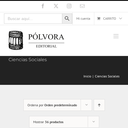
Saltar
Facebook
X
Instagram
Correo
electrónico
al
Botón de búsqueda
Buscar:
contenido
Mi cuenta
CARRITO
Ciencias Sociales
Inicio
Ciencias Sociales
Ordena por
Orden predeterminado
Mostrar
36 productos