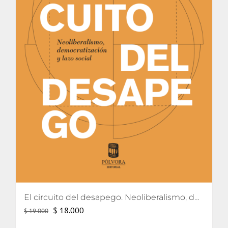
El circuito del desapego. Neoliberalismo, democratización y lazo social
El
El
$
18.000
$
19.000
precio
precio