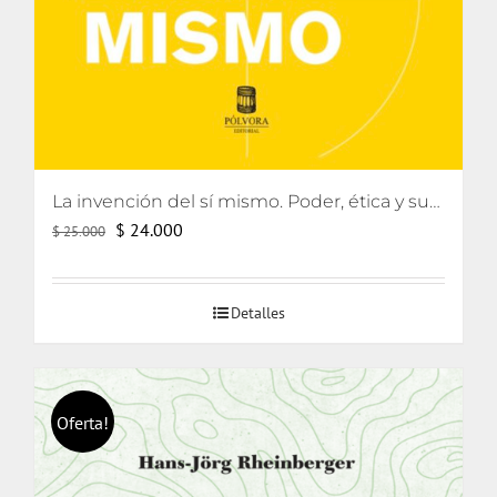
La invención del sí mismo. Poder, ética y subjetivación
El
El
$
24.000
$
25.000
precio
precio
original
actual
Detalles
era:
es:
$ 25.000.
$ 24.000.
Oferta!