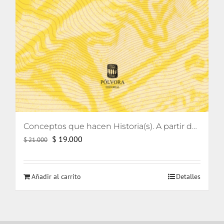
Conceptos que hacen Historia(s). A partir de Reinhart Koselleck
El
El
$
19.000
$
21.000
precio
precio
original
actual
Añadir al carrito
Detalles
era:
es:
$ 21.000.
$ 19.000.