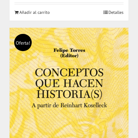
original
actual
Añadir al carrito
Detalles
era:
es:
$ 19.000.
$ 18.000.
Oferta!