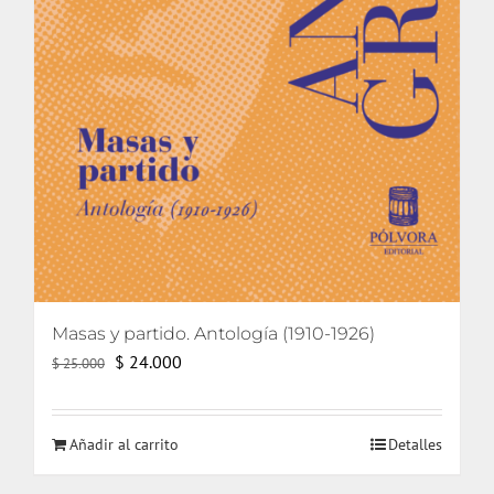
Masas y partido. Antología (1910-1926)
El
El
$
24.000
$
25.000
precio
precio
original
actual
Añadir al carrito
Detalles
era:
es:
$ 25.000.
$ 24.000.