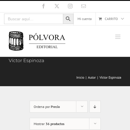
Saltar
Facebook
X
Instagram
Correo
electrónico
al
Botón de búsqueda
Buscar:
contenido
Mi cuenta
CARRITO
Víctor Espinoza
Inicio
Autor
Víctor Espinoza
Ordena por
Precio
Mostrar
36 productos