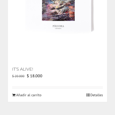
IT’S ALIVE!
El
El
$
18.000
$
20.000
precio
precio
original
actual
Añadir al carrito
Detalles
era:
es:
$ 20.000.
$ 18.000.