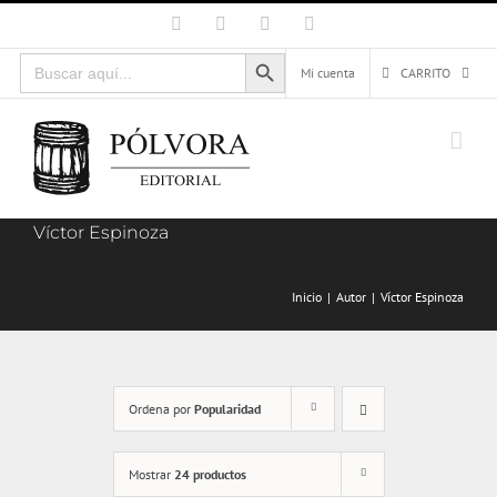
Saltar
Facebook
X
Instagram
Correo
electrónico
al
Botón de búsqueda
Buscar:
contenido
Mi cuenta
CARRITO
Víctor Espinoza
Inicio
Autor
Víctor Espinoza
Ordena por
Popularidad
Mostrar
24 productos