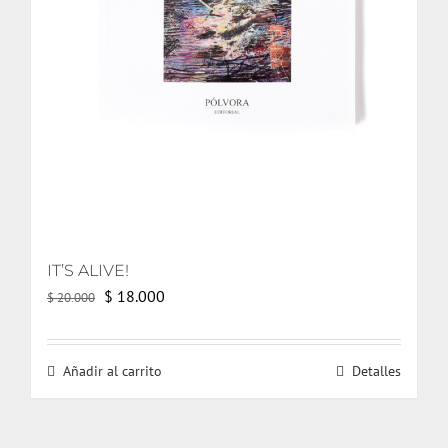
IT’S ALIVE!
El
El
$
18.000
$
20.000
precio
precio
original
actual
Añadir al carrito
Detalles
era:
es:
$ 20.000.
$ 18.000.